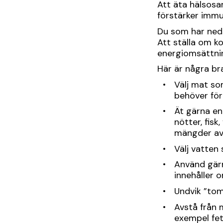
Att äta hälsosa
förstärker immun
Du som har neds
Att ställa om k
energiomsättni
Här är några br
Välj mat so
behöver för
Ät gärna en
nötter, fis
mängder av 
Välj vatten
Använd gärna
innehåller 
Undvik ”tom
Avstå från 
exempel fet