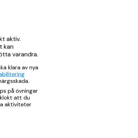
t aktiv.
t kan
tötta varandra.
ska klara av nya
bilitering
gmärgsskada.
tips på övningar
klokt att du
a aktiviteter