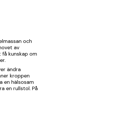
kelmassan och
hovet av
att få kunskap om
er.
ver ändra
nner kroppen
 ha en hälsosam
a en rullstol. På