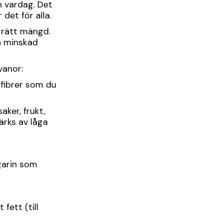
n vardag. Det
 det för alla.
 rätt mängd.
en minskad
vanor:
 fibrer som du
ker, frukt,
ärks av låga
rgarin som
ett (till