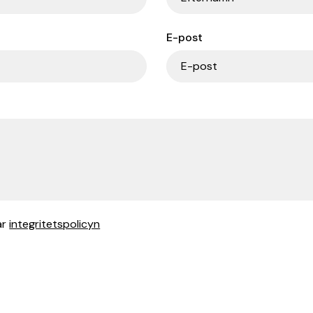
E-post
ar
integritetspolicyn