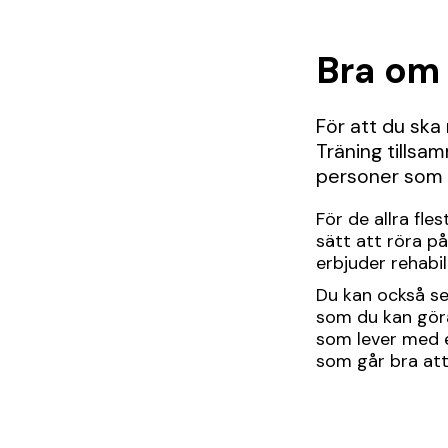
Bra om 
För att du ska 
Träning tillsa
personer som k
För de allra fle
sätt att röra på
erbjuder rehabi
Du kan också se
som du kan göra 
som lever med e
som går bra att