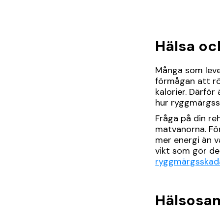
Hälsa oc
Många som leve
förmågan att rö
kalorier. Därför
hur ryggmärgssk
Fråga på din re
matvanorna. För
mer energi än v
vikt som gör det 
ryggmärgsskad
Hälsosam