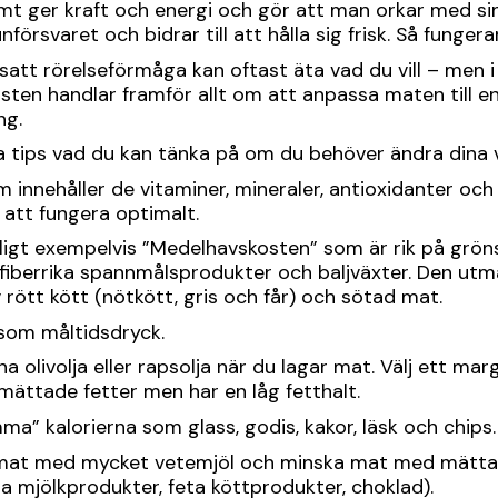
mt ger kraft och energi och gör att man orkar med si
försvaret och bidrar till att hålla sig frisk. Så fungerar
att rörelseförmåga kan oftast äta vad du vill – men i
osten handlar framför allt om att anpassa maten till 
ng.
a tips vad du kan tänka på om du behöver ändra dina 
m innehåller de vitaminer, mineraler, antioxidanter och
 att fungera optimalt.
ligt exempelvis ”Medelhavskosten” som är rik på grönsa
k, fiberrika spannmålsprodukter och baljväxter. Den utm
rött kött (nötkött, gris och får) och sötad mat.
 som måltidsdryck.
 olivolja eller rapsolja när du lagar mat. Välj ett ma
omättade fetter men har en låg fetthalt.
ma” kalorierna som glass, godis, kakor, läsk och chips.
mat med mycket vetemjöl och minska mat med mättat f
a mjölkprodukter, feta köttprodukter, choklad).