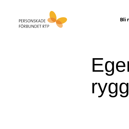
Bli
Egen
ryg