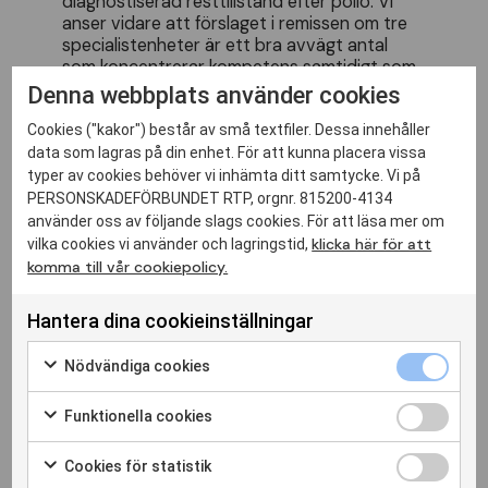
diagnostiserad resttillstånd efter polio. Vi
anser vidare att förslaget i remissen om tre
specialistenheter är ett bra avvägt antal
som koncentrerar kompetens samtidigt som
det går att få en geografisk spridning. Vi ser
Denna webbplats använder cookies
också mycket positivt på att det i förslaget
föreslås att patienter kan ha fortsatt
Cookies ("kakor") består av små textfiler. Dessa innehåller
kontakt med specialistenheten vid behov.
data som lagras på din enhet. För att kunna placera vissa
Det är även bra att enheter förslås ha
typer av cookies behöver vi inhämta ditt samtycke. Vi på
möjlighet att skriva nödvändiga intyg till
PERSONSKADEFÖRBUNDET RTP, orgnr. 815200-4134
myndigheter, vilket löser problematiken med
använder oss av följande slags cookies. För att läsa mer om
undermåliga intyg för gruppen.
klicka här för att
vilka cookies vi använder och lagringstid,
komma till vår cookiepolicy.
Förbundet ser dock att förslaget skulle
behöva utvecklas när det gäller information
om resttillstånd efter polio till övriga vården
Hantera dina cookieinställningar
och utbildningsanordnare.
Läs vårt remissvar här:
Nödvändiga cookies
Funktionella cookies
Cookies för statistik