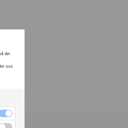
på din
der oss
h