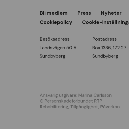
Bli medlem
Press
Nyheter
Cookiepolicy
Cookie-inställning
Besöksadress
Postadress
Landsvägen 50 A
Box 1386, 172 27
Sundbyberg
Sundbyberg
Ansvarig utgivare: Marina Carlsson
© Personskadeförbundet RTP
R
ehabilitering,
T
illgänglighet,
P
åverkan