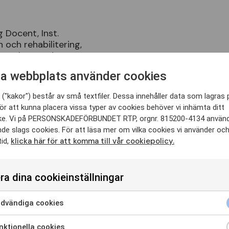
 Docent, Inst.
 och rehabilitering,
t, talar om det nya
för långvarig smärta som
a webbplats använder cookies
mplementeras i
("kakor") består av små textfiler. Dessa innehåller data som lagras 
ed i den grupp som tagit
ör att kunna placera vissa typer av cookies behöver vi inhämta ditt
pet på nationell nivå och
e. Vi på PERSONSKADEFÖRBUNDET RTP, orgnr. 815200-4134 använ
den regionala och lokala
nde slags cookies. För att läsa mer om vilka cookies vi använder oc
som nu planerar för en
klicka här för att komma till vår cookiepolicy.
tid,
i Region Västerbotten.
ra dina cookieinställningar
dvändiga cookies
ktionella cookies