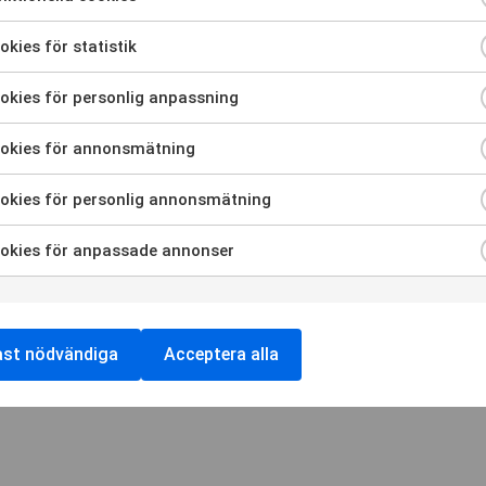
kies för statistik
kies för personlig anpassning
okies för annonsmätning
okies för personlig annonsmätning
okies för anpassade annonser
rbundet RTPs nyhetsbrev
ast nödvändiga
Acceptera alla