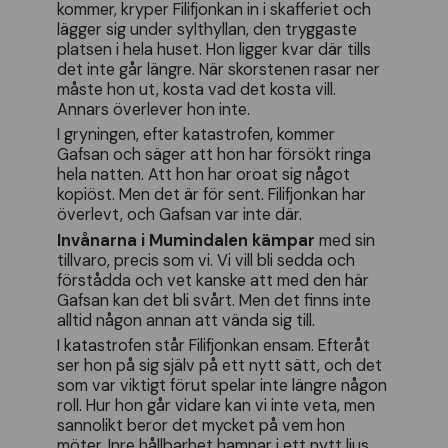
kommer, kryper Filifjonkan in i skafferiet och
lägger sig under sylthyllan, den tryggaste
platsen i hela huset. Hon ligger kvar där tills
det inte går längre. När skorstenen rasar ner
måste hon ut, kosta vad det kosta vill.
Annars överlever hon inte.
I gryningen, efter katastrofen, kommer
Gafsan och säger att hon har försökt ringa
hela natten. Att hon har oroat sig något
kopiöst. Men det är för sent. Filifjonkan har
överlevt, och Gafsan var inte där.
Invånarna i Mumindalen kämpar
med sin
tillvaro, precis som vi. Vi vill bli sedda och
förstådda och vet kanske att med den här
Gafsan kan det bli svårt. Men det finns inte
alltid någon annan att vända sig till.
I katastrofen står Filifjonkan ensam. Efteråt
ser hon på sig själv på ett nytt sätt, och det
som var viktigt förut spelar inte längre någon
roll. Hur hon går vidare kan vi inte veta, men
sannolikt beror det mycket på vem hon
möter. Inre hållbarhet hamnar i ett nytt ljus