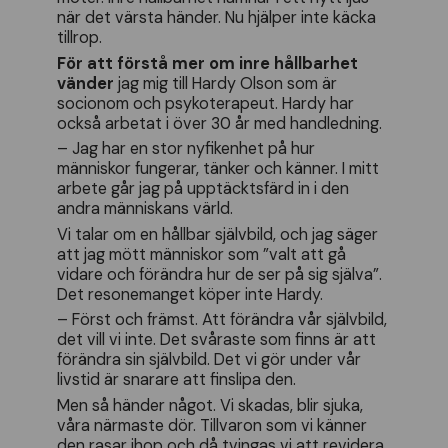
när det värsta händer. Nu hjälper inte käcka
tillrop.
För att förstå mer om inre hållbarhet
vänder
jag mig till Hardy Olson som är
socionom och psykoterapeut. Hardy har
också arbetat i över 30 år med handledning.
– Jag har en stor nyfikenhet på hur
människor fungerar, tänker och känner. I mitt
arbete går jag på upptäcktsfärd in i den
andra människans värld.
Vi talar om en hållbar självbild, och jag säger
att jag mött människor som ”valt att gå
vidare och förändra hur de ser på sig själva”.
Det resonemanget köper inte Hardy.
– Först och främst. Att förändra vår självbild,
det vill vi inte. Det svåraste som finns är att
förändra sin självbild. Det vi gör under vår
livstid är snarare att finslipa den.
Men så händer något. Vi skadas, blir sjuka,
våra närmaste dör. Tillvaron som vi känner
den rasar ihop och då tvingas vi att revidera