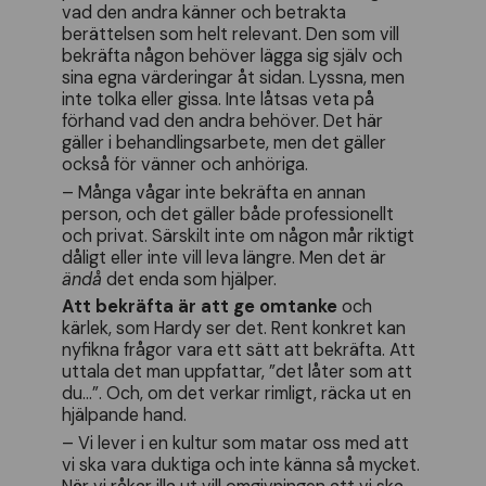
vad den andra känner och betrakta
berättelsen som helt relevant. Den som vill
bekräfta någon behöver lägga sig själv och
sina egna värderingar åt sidan. Lyssna, men
inte tolka eller gissa. Inte låtsas veta på
förhand vad den andra behöver. Det här
gäller i behandlingsarbete, men det gäller
också för vänner och anhöriga.
– Många vågar inte bekräfta en annan
person, och det gäller både professionellt
och privat. Särskilt inte om någon mår riktigt
dåligt eller inte vill leva längre. Men det är
ändå
det enda som hjälper.
Att bekräfta är att ge omtanke
och
kärlek, som Hardy ser det. Rent konkret kan
nyfikna frågor vara ett sätt att bekräfta. Att
uttala det man uppfattar, ”det låter som att
du...”. Och, om det verkar rimligt, räcka ut en
hjälpande hand.
– Vi lever i en kultur som matar oss med att
vi ska vara duktiga och inte känna så mycket.