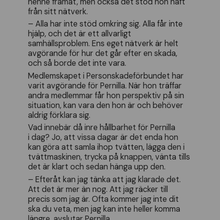
henne framåt, men också det stöd hon haft
från sitt nätverk.
– Alla har inte stöd omkring sig. Alla får inte
hjälp, och det är ett allvarligt
samhällsproblem. Ens eget nätverk är helt
avgörande för hur det går efter en skada,
och så borde det inte vara.
Medlemskapet i Personskadeförbundet har
varit avgörande för Pernilla. När hon träffar
andra medlemmar får hon perspektiv på sin
situation, kan vara den hon är och behöver
aldrig förklara sig.
Vad innebär då inre hållbarhet för Pernilla
i dag? Jo, att vissa dagar är det enda hon
kan göra att samla ihop tvätten, lägga den i
tvättmaskinen, trycka på knappen, vänta tills
det är klart och sedan hänga upp den.
– Efteråt kan jag tänka att jag klarade det.
Att det är mer än nog. Att jag räcker till
precis som jag är. Ofta kommer jag inte dit
ska du veta, men jag kan inte heller komma
längre, avslutar Pernilla.