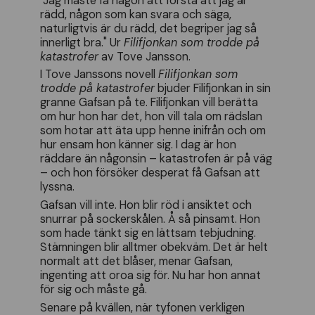
"Jag måste få någon att förstå att jag är
rädd, någon som kan svara och säga,
naturligtvis är du rädd, det begriper jag så
innerligt bra." Ur
Filifjonkan som trodde på
katastrofer
av Tove Jansson.
I Tove Janssons novell
Filifjonkan som
trodde på katastrofer
bjuder Filifjonkan in sin
granne Gafsan på te. Filifjonkan vill berätta
om hur hon har det, hon vill tala om rädslan
som hotar att äta upp henne inifrån och om
hur ensam hon känner sig. I dag är hon
räddare än någonsin – katastrofen är på väg
– och hon försöker desperat få Gafsan att
lyssna.
Gafsan vill inte. Hon blir röd i ansiktet och
snurrar på sockerskålen. Å så pinsamt. Hon
som hade tänkt sig en lättsam tebjudning.
Stämningen blir alltmer obekväm. Det är helt
normalt att det blåser, menar Gafsan,
ingenting att oroa sig för. Nu har hon annat
för sig och måste gå.
Senare på kvällen, när tyfonen verkligen