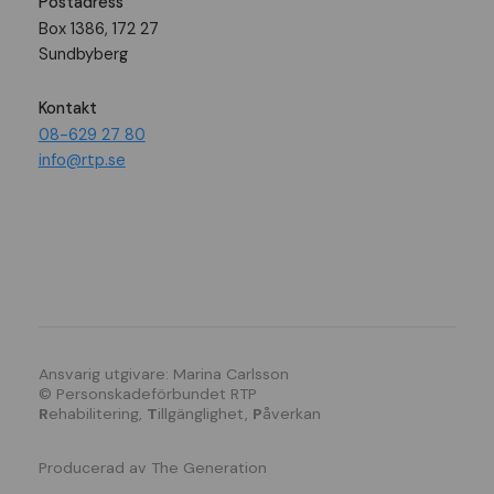
Postadress
Box 1386, 172 27
Sundbyberg
Kontakt
08-629 27 80
info@rtp.se
Ansvarig utgivare: Marina Carlsson
© Personskadeförbundet RTP
R
ehabilitering,
T
illgänglighet,
P
åverkan
Producerad av
The Generation