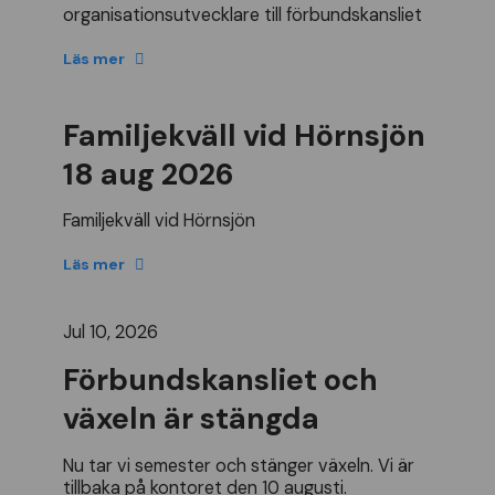
organisationsutvecklare
till
f
ö
rbundskansliet
Läs mer
Familjekväll vid Hörnsjön
18 aug 2026
Familjekv
ä
ll
vid
H
ö
rnsj
ö
n
Läs mer
Jul 10, 2026
Förbundskansliet och
växeln är stängda
Nu
tar
vi
semester
och
st
ä
nger
v
ä
xeln
.
Vi
ä
r
tillbaka
p
å
kontoret
den
10
augusti
.