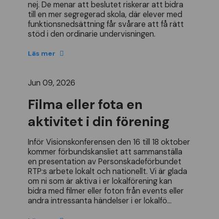
nej
.
De
menar
att
beslutet
riskerar
att
bidra
till
en
mer
segregerad
skola
,
d
ä
r
elever
med
funktionsneds
ä
ttning
f
å
r
sv
å
rare
att
f
å
r
ä
tt
st
ö
d
i
den
ordinarie
undervisningen
.
Läs mer
Jun 09, 2026
Filma eller fota en
aktivitet i din förening
Inf
ö
r
Visionskonferensen
den
16
till
18
oktober
kommer
f
ö
rbundskansliet
att
sammanst
ä
lla
en
presentation
av
Personskadef
ö
rbundet
RTP
:
s
arbete
lokalt
och
nationellt
.
Vi
ä
r
glada
om
ni
som
ä
r
aktiva
i
er
lokalf
ö
rening
kan
bidra
med
filmer
eller
foton
fr
å
n
events
eller
andra
intressanta
h
ä
ndelser
i
er
lokalf
ö...