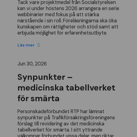
Tack
vare
projektmedel
fr
å
n
Socialstyrelsen
kan
vi
under
h
ö
stens
2026
arrangera
en
serie
webbinarier
med
fokus
p
å
att
st
ä
rka
n
ä
rst
å
ende
i
sin
roll
.
F
ö
rel
ä
sningarna
ska
ö
ka
kunskapen
om
r
ä
ttigheter
och
st
ö
d
samt
att
erbjuda
m
ö
jlighet
f
ö
r
erfarenhetsutbyte
.
Läs mer
Jun 30, 2026
Synpunkter –
medicinska tabellverket
för smärta
Personskadef
ö
rbundet
RTP
har
l
ä
mnat
synpunkter
p
å
Trafikf
ö
rs
ä
kringsf
ö
reningens
f
ö
rslag
till
revidering
av
det
medicinska
tabellverket
f
ö
r
sm
ä
rta
.
I
sitt
yttrande
v
ä
lkomnar
f
ö
rbundet
vissa
delar
,
men
riktar