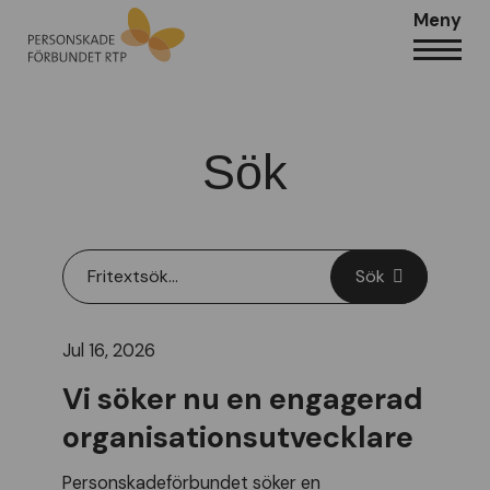
Meny
Sök
Sök
Jul 16, 2026
Vi söker nu en engagerad
organisationsutvecklare
Personskadef
ö
rbundet
s
ö
ker
en