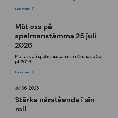
Läs mer
Möt oss på
spelmanstämma 25 juli
2026
M
ö
t
oss
p
å
spelmansst
ä
mman
i
Anundsj
ö
25
juli
2026
Läs mer
Jul 06, 2026
Stärka närstående i sin
roll