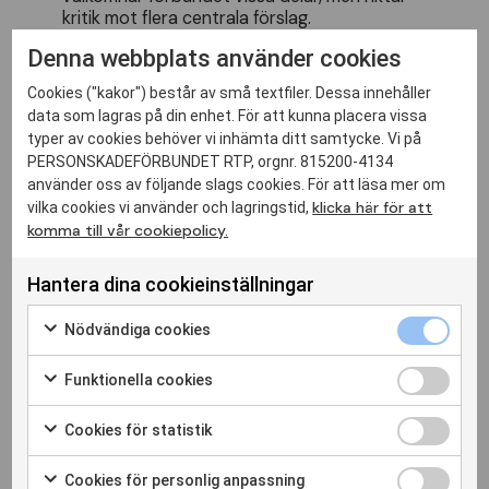
kritik
mot
flera
centrala
f
ö
rslag
.
Denna webbplats använder cookies
Läs mer
Cookies ("kakor") består av små textfiler. Dessa innehåller
data som lagras på din enhet. För att kunna placera vissa
Steget ut
typer av cookies behöver vi inhämta ditt samtycke. Vi på
PERSONSKADEFÖRBUNDET RTP, orgnr. 815200-4134
Arvsfondsprojekt
Steget
utGemenskap
använder oss av följande slags cookies. För att läsa mer om
genom
friluftsliv
och
samtal
Projektet
"
Steget
klicka här för att
vilka cookies vi använder och lagringstid,
ut
"
kommer
att
erbjuda
friluftsaktiviteter
och
komma till vår cookiepolicy.
samtal
i
trygga
sammanhang
p
å
m
å
nga
orter
runt
om
i
landet
.
Aktiviteterna
ska
bidra
till
Hantera dina cookieinställningar
att
st
ä
rka
deltagarnas
sj
ä
lvf
ö
rtroende
och
sociala
n
ä
tverk
och
d
ä
rmed
kunna
Nödvändiga cookies
f
ö
rebygga
...
Läs mer
Funktionella cookies
Cookies för statistik
Jun 16, 2026
Cookies för personlig anpassning