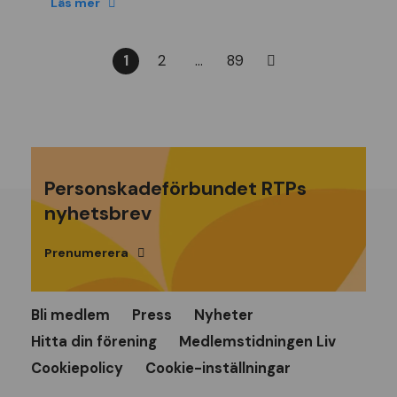
Läs mer
1
2
…
89
Personskadeförbundet RTPs
nyhetsbrev
Prenumerera
Bli medlem
Press
Nyheter
Hitta din förening
Medlemstidningen Liv
Cookiepolicy
Cookie-inställningar