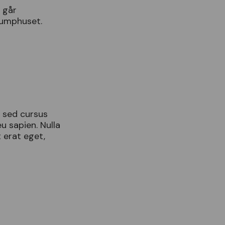
s
g
å
r
umphuset
.
t
sed
cursus
eu
sapien
.
Nulla
t
erat
eget
,