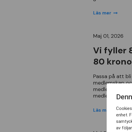
Läs mer
Maj 01, 2026
Vi fyller
80 krono
Passa
p
å
att
bli
medlemskap
oc
medlemsf
ö
rm
å
medlemskap
ä
r
Denn
Cookies 
Läs mer
enhet. F
samtyck
av följa