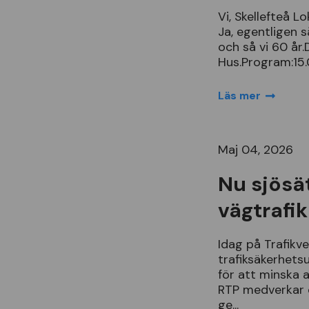
Vi
,
Skellefte
å
Lo
Ja
,
egentligen
s
och
s
å
vi
60
å
r
.
Hus
.
Program
:
15
.
Läs mer
Maj 04, 2026
Nu sjösät
vägtrafik
Idag
p
å
Trafikv
trafiks
ä
kerhets
f
ö
r
att
minska
a
RTP
medverkar
ge
...