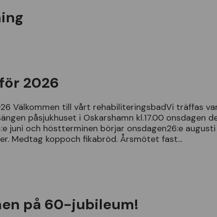
ning
för 2026
026
V
ä
lkommen
till
v
å
rt
rehabiliteringsbadVi
tr
ä
ffas
va
s
ä
ngen
p
å
sjukhuset
i
Oskarshamn
kl
.
17
.
00
onsdagen
d
3
:
e
juni
och
h
ö
stterminen
b
ö
rjar
onsdagen26
:
e
augusti
er
.
Medtag
koppoch
fikabr
ö
d
. Å
rsm
ö
tet
fast
...
en på 60-jubileum!