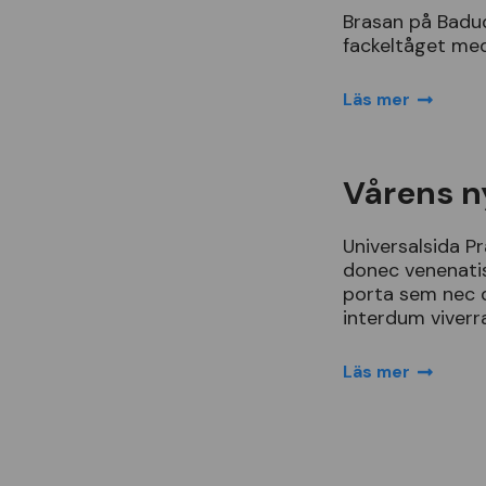
Brasan
p
å
Badu
fackelt
å
get
me
Läs mer
Vårens n
Universalsida
Pr
donec
venenati
porta
sem
nec
interdum
viverr
Läs mer