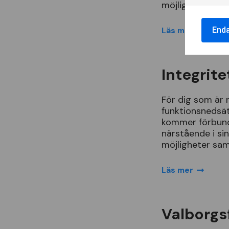
m
ö
jlighet
att
e
End
Läs mer
Integrite
F
ö
r
dig
som
ä
r
funktionsneds
ä
kommer
f
ö
rbun
n
ä
rst
å
ende
i
si
m
ö
jligheter
sa
Läs mer
Valborgs