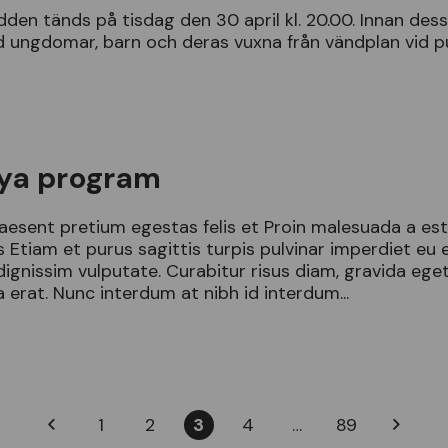
dden
t
ä
nds
p
å
tisdag
den
30
april
kl
.
20
.
00
.
Innan
des
d
ungdomar
,
barn
och
deras
vuxna
fr
å
n
v
ä
ndplan
vid
p
ya program
aesent
pretium
egestas
felis
et
Proin
malesuada
a
es
s
Etiam
et
purus
sagittis
turpis
pulvinar
imperdiet
eu
dignissim
vulputate
.
Curabitur
risus
diam
,
gravida
ege
a
erat
.
Nunc
interdum
at
nibh
id
interdum
...
1
2
3
4
…
89