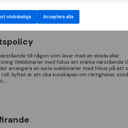
ngagera
dig
lokalt
och
att
tr
ä
ffa
...
ast nödvändiga
Acceptera alla
tspolicy
n
ä
rst
å
ende
till
n
å
gon
som
lever
med
en
skada
eller
ttning
Webbinarier
med
fokus
att
st
ä
rka
n
ä
rst
å
ende
U
det
arrangera
en
serie
webbinarier
med
fokus
p
å
att
s
n
roll
.
Syftet
ä
r
att
ö
ka
kunskapen
om
r
ä
ttigheter
,
st
ö
mt
...
firande