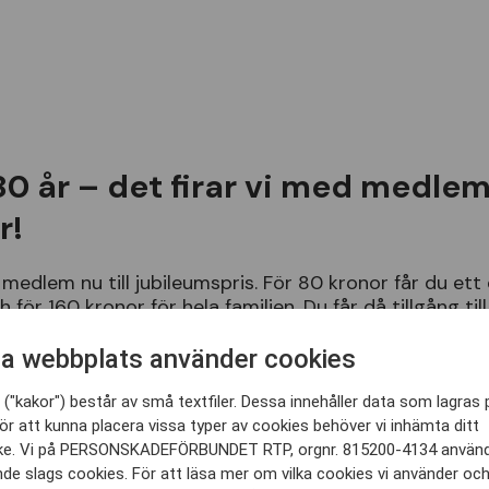
 80 år – det firar vi med medle
r!
medlem
nu
till
jubileumspris
.
F
ö
r
80
kronor
f
å
r
du
ett
h
f
ö
r
160
kronor
f
ö
r
hela
familjen
.
Du
f
å
r
d
å
tillg
å
ng
till
ner
och
medlemskapet
g
ä
ller
resten
av
2026
. (
Ordinar
300
kronor
enskilt
och
360
kronor
familj
).
a webbplats använder cookies
("kakor") består av små textfiler. Dessa innehåller data som lagras 
ör att kunna placera vissa typer av cookies behöver vi inhämta ditt
e. Vi på PERSONSKADEFÖRBUNDET RTP, orgnr. 815200-4134 använ
nde slags cookies. För att läsa mer om vilka cookies vi använder oc