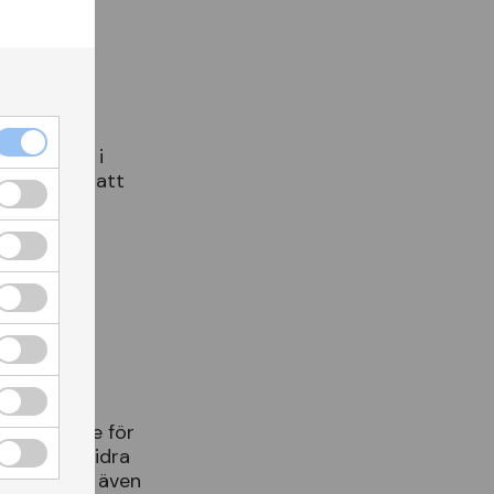
t på
erbjudande
i
rocent
rabatt
p
å
ebrix
.
se
.
.
v
å
rt
arbete
f
ö
r
m
kan
du
bidra
kor
.
Du
har
ä
ven