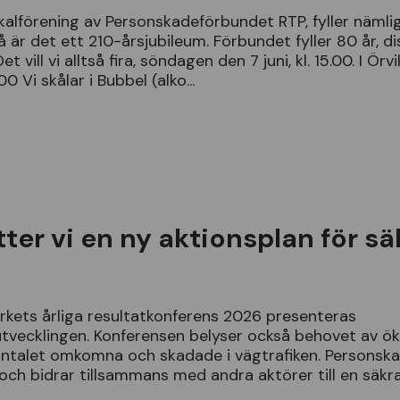
kalf
ö
rening
av
Personskadef
ö
rbundet
RTP
,
fyller
n
ä
mli
å ä
r
det
ett
210
-å
rsjubileum
.
F
ö
rbundet
fyller
80
å
r
,
di
Det
vill
vi
allts
å
fira
,
s
ö
ndagen
den
7
juni
,
kl
.
15
.
00
.
I
Ö
rv
00
Vi
sk
å
lar
i
Bubbel
(
alko
...
ter vi en ny aktionsplan för sä
erkets
å
rliga
resultatkonferens
2026
presenteras
utvecklingen
.
Konferensen
belyser
ocks
å
behovet
av
ö
ntalet
omkomna
och
skadade
i
v
ä
gtrafiken
.
Personska
och
bidrar
tillsammans
med
andra
akt
ö
rer
till
en
s
ä
kr