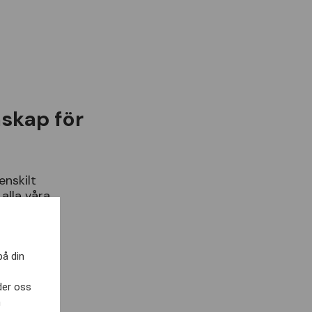
mskap för
enskilt
alla
v
å
ra
ie
pris
f
ö
r
på din
der oss
h