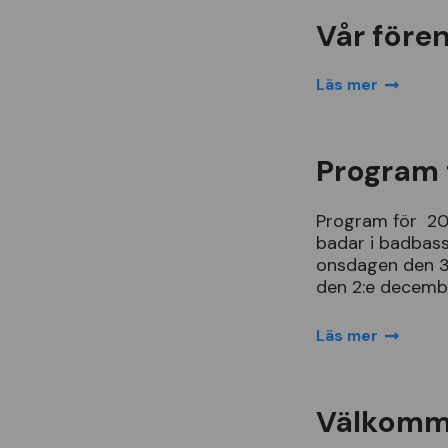
Vår före
Läs mer
Program 
Program
f
ö
r
2
badar
i
badbas
onsdagen
den
den
2
:
e
decemb
Läs mer
Välkomm