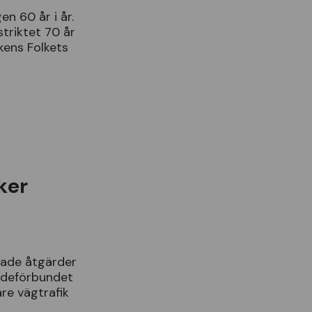
gen
60
å
r
i
å
r
.
striktet
70
å
r
ikens
Folkets
ker
kade
å
tg
ä
rder
def
ö
rbundet
are
v
ä
gtrafik