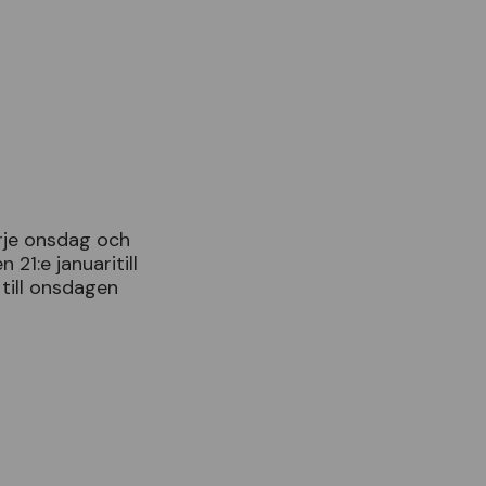
rje
onsdag
och
en
21
:
e
januaritill
till
onsdagen