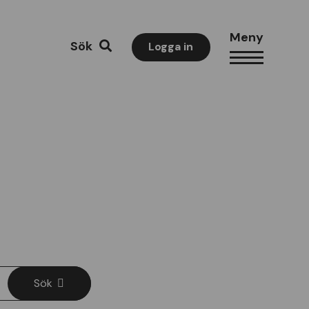
Meny
Sök
Logga in
Sök