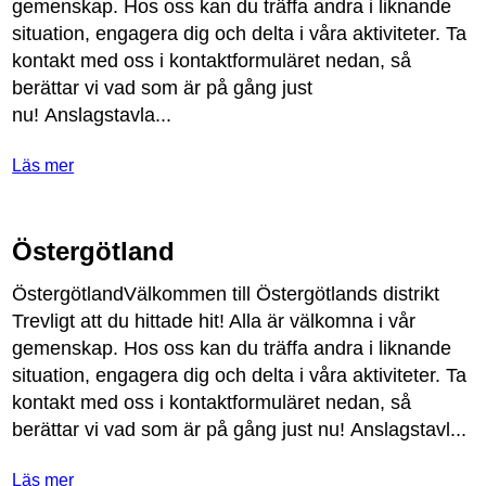
gemenskap
.
Hos
oss
kan
du
tr
ä
ffa
andra
i
liknande
situation
,
engagera
dig
och
delta
i
v
å
ra
aktiviteter
.
Ta
kontakt
med
oss
i
kontaktformul
ä
ret
nedan
,
s
å
ber
ä
ttar
vi
vad
som
ä
r
p
å
g
å
ng
just
nu
!
Anslagstavla
...
Läs mer
Östergötland
Ö
sterg
ö
tlandV
ä
lkommen
till
Ö
sterg
ö
tlands
distrikt
Trevligt
att
du
hittade
hit
!
Alla
ä
r
v
ä
lkomna
i
v
å
r
gemenskap
.
Hos
oss
kan
du
tr
ä
ffa
andra
i
liknande
situation
,
engagera
dig
och
delta
i
v
å
ra
aktiviteter
.
Ta
kontakt
med
oss
i
kontaktformul
ä
ret
nedan
,
s
å
ber
ä
ttar
vi
vad
som
ä
r
p
å
g
å
ng
just
nu
!
Anslagstavl
...
Läs mer