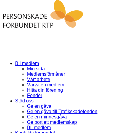
Bli medlem
Min sida
Medlemsförmåner
Vårt arbete
Värva en medlem
Hitta din förening
Fonder
Stöd oss
Ge en gåva
Ge en gåva till Trafikskadefonden
Ge en minnesgåva
Ge bort ett medlemskap
Bli medlem
Kontakta förbundet