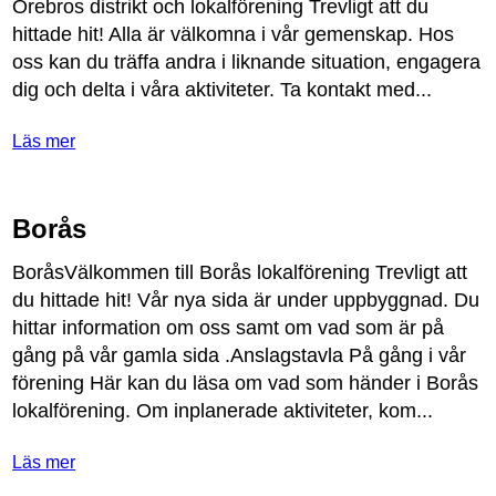
Ö
rebros
distrikt
och
lokalf
ö
rening
Trevligt
att
du
hittade
hit
!
Alla
ä
r
v
ä
lkomna
i
v
å
r
gemenskap
.
Hos
oss
kan
du
tr
ä
ffa
andra
i
liknande
situation
,
engagera
dig
och
delta
i
v
å
ra
aktiviteter
.
Ta
kontakt
med
...
Läs mer
Borås
Bor
å
sV
ä
lkommen
till
Bor
å
s
lokalf
ö
rening
Trevligt
att
du
hittade
hit
!
V
å
r
nya
sida
ä
r
under
uppbyggnad
.
Du
hittar
information
om
oss
samt
om
vad
som
ä
r
p
å
g
å
ng
p
å
v
å
r
gamla
sida
.
Anslagstavla
P
å
g
å
ng
i
v
å
r
f
ö
rening
H
ä
r
kan
du
l
ä
sa
om
vad
som
h
ä
nder
i
Bor
å
s
lokalf
ö
rening
.
Om
inplanerade
aktiviteter
,
kom
...
Läs mer