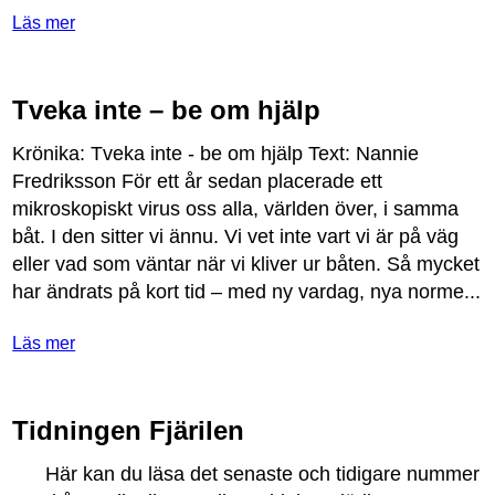
Läs mer
Tveka inte – be om hjälp
Kr
ö
nika
:
Tveka
inte
-
be
om
hj
ä
lp
Text
:
Nannie
Fredriksson
F
ö
r
ett
å
r
sedan
placerade
ett
mikroskopiskt
virus
oss
alla
,
v
ä
rlden
ö
ver
,
i
samma
b
å
t
.
I
den
sitter
vi
ä
nnu
.
Vi
vet
inte
vart
vi
ä
r
p
å
v
ä
g
eller
vad
som
v
ä
ntar
n
ä
r
vi
kliver
ur
b
å
ten
.
S
å
mycket
har
ä
ndrats
p
å
kort
tid
–
med
ny
vardag
,
nya
norme
...
Läs mer
Tidningen Fjärilen
H
ä
r
kan
du
l
ä
sa
det
senaste
och
tidigare
nummer