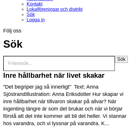
Kontakt
Lokalföreningar och distrikt
Sök
Logga in
Följ oss
Sök
Sök
Inre hållbarhet när livet skakar
"
Det
begriper
jag
s
å
innerligt
"
Text
:
Anna
Sj
ö
strandIllustration
:
Anna
Eriksdotter
Hur
skapar
vi
inre
h
å
llbarhet
n
ä
r
tillvaron
skakar
p
å
allvar
?
N
ä
r
ingenting
l
ä
ngre
ä
r
som
det
brukar
och
n
ä
r
vi
b
ö
rjar
f
ö
rst
å
att
det
inte
kommer
att
bli
det
heller
.
Vi
stannar
hos
varandra
,
och
vi
lyssnar
p
å
varandra
.
K
...