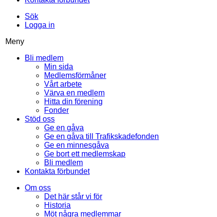
Sök
Logga in
Meny
Bli medlem
Min sida
Medlemsförmåner
Vårt arbete
Värva en medlem
Hitta din förening
Fonder
Stöd oss
Ge en gåva
Ge en gåva till Trafikskadefonden
Ge en minnesgåva
Ge bort ett medlemskap
Bli medlem
Kontakta förbundet
Om oss
Det här står vi för
Historia
Möt några medlemmar