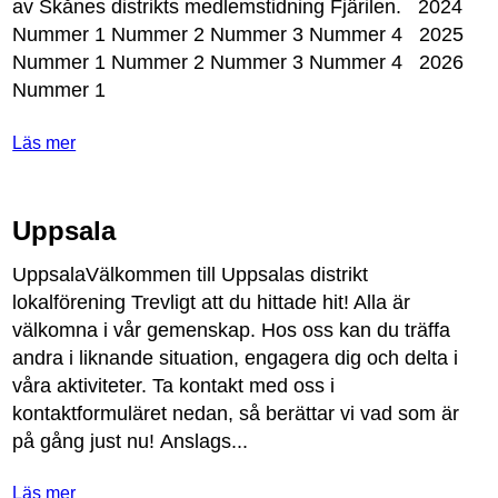
av
Sk
å
nes
distrikts
medlemstidning
Fj
ä
rilen
.
2024
Nummer
1
Nummer
2
Nummer
3
Nummer
4
2025
Nummer
1
Nummer
2
Nummer
3
Nummer
4
2026
Nummer
1
Läs mer
Uppsala
UppsalaV
ä
lkommen
till
Uppsalas
distrikt
lokalf
ö
rening
Trevligt
att
du
hittade
hit
!
Alla
ä
r
v
ä
lkomna
i
v
å
r
gemenskap
.
Hos
oss
kan
du
tr
ä
ffa
andra
i
liknande
situation
,
engagera
dig
och
delta
i
v
å
ra
aktiviteter
.
Ta
kontakt
med
oss
i
kontaktformul
ä
ret
nedan
,
s
å
ber
ä
ttar
vi
vad
som
ä
r
p
å
g
å
ng
just
nu
!
Anslags
...
Läs mer