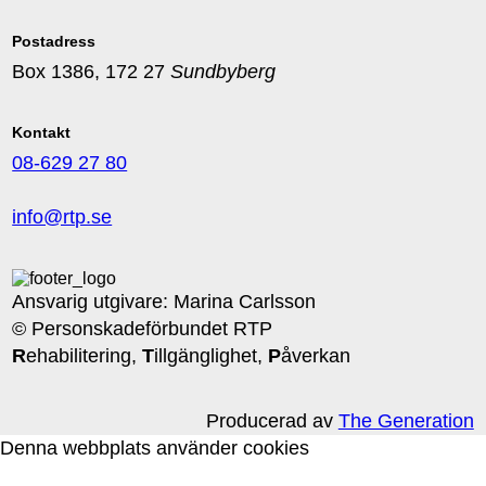
Postadress
Box 1386, 172 27
Sundbyberg
Kontakt
08-629 27 80
info@rtp.se
Ansvarig utgivare: Marina Carlsson
© Personskadeförbundet RTP
R
ehabilitering,
T
illgänglighet,
P
åverkan
Producerad av
The Generation
Denna webbplats använder cookies