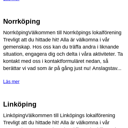
Norrköping
Norrk
ö
pingV
ä
lkommen
till
Norrk
ö
pings
lokalf
ö
rening
Trevligt
att
du
hittade
hit
!
Alla
ä
r
v
ä
lkomna
i
v
å
r
gemenskap
.
Hos
oss
kan
du
tr
ä
ffa
andra
i
liknande
situation
,
engagera
dig
och
delta
i
v
å
ra
aktiviteter
.
Ta
kontakt
med
oss
i
kontaktformul
ä
ret
nedan
,
s
å
ber
ä
ttar
vi
vad
som
ä
r
p
å
g
å
ng
just
nu
!
Anslagstav
...
Läs mer
Linköping
Link
ö
pingV
ä
lkommen
till
Link
ö
pings
lokalf
ö
rening
Trevligt
att
du
hittade
hit
!
Alla
ä
r
v
ä
lkomna
i
v
å
r