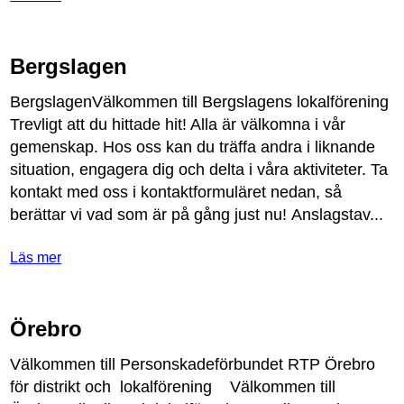
Bergslagen
BergslagenV
ä
lkommen
till
Bergslagens
lokalf
ö
rening
Trevligt
att
du
hittade
hit
!
Alla
ä
r
v
ä
lkomna
i
v
å
r
gemenskap
.
Hos
oss
kan
du
tr
ä
ffa
andra
i
liknande
situation
,
engagera
dig
och
delta
i
v
å
ra
aktiviteter
.
Ta
kontakt
med
oss
i
kontaktformul
ä
ret
nedan
,
s
å
ber
ä
ttar
vi
vad
som
ä
r
p
å
g
å
ng
just
nu
!
Anslagstav
...
Läs mer
Örebro
V
ä
lkommen
till
Personskadef
ö
rbundet
RTP
Ö
rebro
f
ö
r
distrikt
och
lokalf
ö
rening
V
ä
lkommen
till