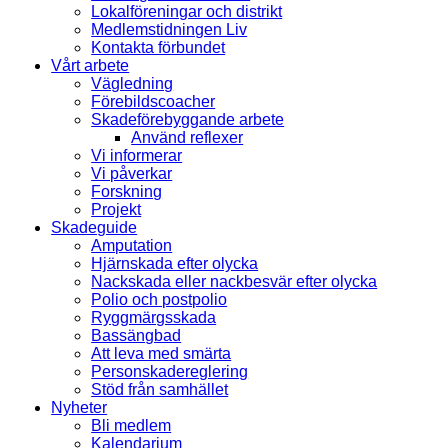
Lokalföreningar och distrikt
Medlemstidningen Liv
Kontakta förbundet
Vårt arbete
Vägledning
Förebildscoacher
Skadeförebyggande arbete
Använd reflexer
Vi informerar
Vi påverkar
Forskning
Projekt
Skadeguide
Amputation
Hjärnskada efter olycka
Nackskada eller nackbesvär efter olycka
Polio och postpolio
Ryggmärgsskada
Bassängbad
Att leva med smärta
Personskadereglering
Stöd från samhället
Nyheter
Bli medlem
Kalendarium