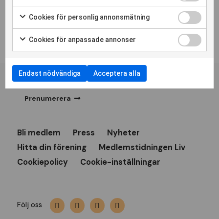
Cookies för personlig annonsmätning
Cookies för anpassade annonser
Personskadeförbundet RTPs
Endast nödvändiga
Acceptera alla
nyhetsbrev
Prenumerera
Bli medlem
Press
Nyheter
Hitta din förening
Medlemstidningen Liv
Cookiepolicy
Cookie-inställningar
Följ oss