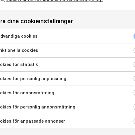
fo@rtp.se
eller ringa oss på 08-629 27 80.
ap ingår bland annat en prenumeration av medlemstid
gång till aktiviteter i din lokalförening och mycket mer
ra dina cookieinställningar
örmåner
som ett medlemskap innebär.
lkommen att höra av dig om du har frågor!
dvändiga cookies
ktionella cookies
kies för statistik
kies för personlig anpassning
okies för annonsmätning
okies för personlig annonsmätning
okies för anpassade annonser
 oss!