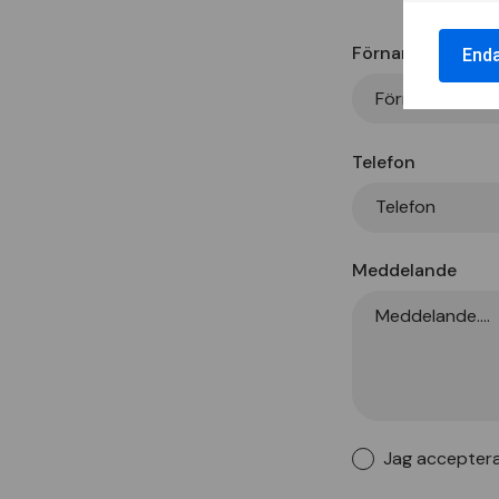
Förnamn
End
Telefon
Meddelande
Jag accepter