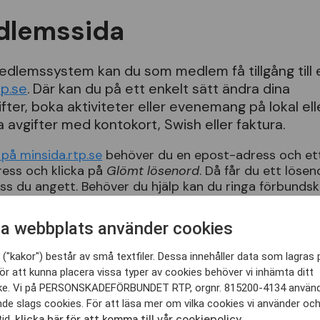
dlemssida
dlemssystem kan du som medlem få tillgång till 
tp.se
. Där kan du på ett enkelt sätt ändra dina
er, boka aktiviteter eller evenemang på lokal elle
a avgifter med kontokort, Swish eller faktura.
 på minsida.rtp.se
behöver du en epost-adress och ett 
ress och klicka på
Glömt lösenord
. Då får du ett löseno
s du angett. Behöver du hjälp kan du ringa förbundsk
a webbplats använder cookies
em i Personskadeförbundet RT
("kakor") består av små textfiler. Dessa innehåller data som lagras 
ör att kunna placera vissa typer av cookies behöver vi inhämta ditt
e. Vi på PERSONSKADEFÖRBUNDET RTP, orgnr. 815200-4134 använ
 medlem kan
registrera ditt medlemskap på minsida.rtp
nde slags cookies. För att läsa mer om vilka cookies vi använder oc
vgiften med kontokort, Swish eller faktura. Du kan oc
klicka här för att komma till vår cookiepolicy.
tid,