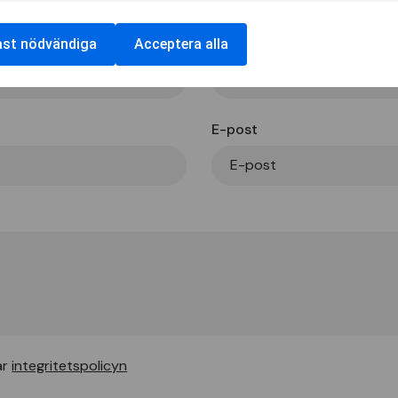
Efternamn
ast nödvändiga
Acceptera alla
E-post
ar
integritetspolicyn