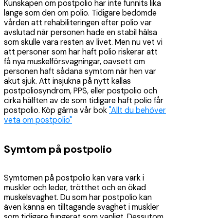
Kunskapen om postpolio har inte funnits lika
länge som den om polio. Tidigare bedömde
vården att rehabiliteringen efter polio var
avslutad när personen hade en stabil hälsa
som skulle vara resten av livet. Men nu vet vi
att personer som har haft polio riskerar att
få nya muskelförsvagningar, oavsett om
personen haft sådana symtom när hen var
akut sjuk. Att insjukna på nytt kallas
postpoliosyndrom, PPS, eller postpolio och
cirka hälften av de som tidigare haft polio får
postpolio. Köp gärna vår bok
"Allt du behöver
veta om postpolio"
Symtom på postpolio
Symtomen på postpolio kan vara värk i
muskler och leder, trötthet och en ökad
muskelsvaghet. Du som har postpolio kan
även känna en tilltagande svaghet i muskler
som tidigare fungerat som vanligt. Dessutom