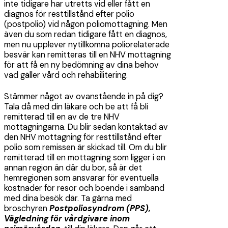
inte tidigare har utretts vid eller fått en
diagnos för resttillstånd efter polio
(postpolio) vid någon poliomottagning. Men
även du som redan tidigare fått en diagnos,
men nu upplever nytillkomna poliorelaterade
besvär kan remitteras till en NHV mottagning
för att få en ny bedömning av dina behov
vad gäller vård och rehabilitering.
Stämmer något av ovanstående in på dig?
Tala då med din läkare och be att få bli
remitterad till en av de tre NHV
mottagningarna. Du blir sedan kontaktad av
den NHV mottagning för resttillstånd efter
polio som remissen är skickad till. Om du blir
remitterad till en mottagning som ligger i en
annan region än där du bor, så är det
hemregionen som ansvarar för eventuella
kostnader för resor och boende i samband
med dina besök där. Ta gärna med
broschyren
Postpoliosyndrom (PPS),
Vägledning för vårdgivare inom