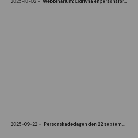
2025-10-02
Webbinarium: Eldrivna enpersonsfordon och trafiksäkerhet den 2 okt
2025-09-22
Personskadedagen den 22 september