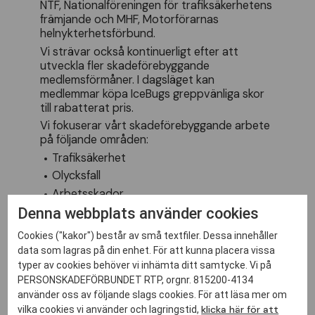
NTF, Nationalföreningen för trafiksäkerhetens
främjande och MHF, Motorförarnas
helnykterhetsförbund.
Vi strävar också kontinuerligt efter att
utveckla fler skadeförebyggande
medlemsförmåner. I dagsläget kan
medlemmar köpa IceBugs greppvänliga skor
till rabatterat pris.
Vi fokuserar vårt skadeförebyggande arbete
på följande områden:
Trafiksäkerhet
Olycksfall
Arbetsskador
Denna webbplats använder cookies
Cookies ("kakor") består av små textfiler. Dessa innehåller
data som lagras på din enhet. För att kunna placera vissa
typer av cookies behöver vi inhämta ditt samtycke. Vi på
PERSONSKADEFÖRBUNDET RTP, orgnr. 815200-4134
Kontakta oss!
använder oss av följande slags cookies. För att läsa mer om
klicka här för att
vilka cookies vi använder och lagringstid,