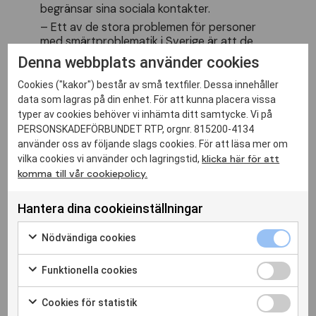
begränsar sina sociala kontakter.
– Ett av de stora problemen för personer
med smärtproblematik i Sverige är att de
ofta inte har någonstans att vända sig.
Denna webbplats använder cookies
Ytterst är det här regionernas ansvar, de
måste prioritera att ha fler smärtkliniker,
Cookies ("kakor") består av små textfiler. Dessa innehåller
säger Eva Kosek, överläkare och professor i
data som lagras på din enhet. För att kunna placera vissa
klinisk smärtforskning vid Uppsala universitet
typer av cookies behöver vi inhämta ditt samtycke. Vi på
och Karolinska institutet.
PERSONSKADEFÖRBUNDET RTP, orgnr. 815200-4134
Läs mer i
Forskning om funktionshinder
använder oss av följande slags cookies. För att läsa mer om
pågår nr 4 2022!
klicka här för att
vilka cookies vi använder och lagringstid,
komma till vår cookiepolicy.
Hantera dina cookieinställningar
Nödvändiga cookies
Funktionella cookies
Cookies för statistik