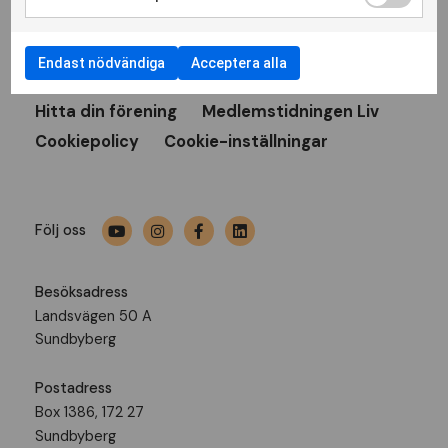
Prenumerera
Endast nödvändiga
Acceptera alla
Bli medlem
Press
Nyheter
Hitta din förening
Medlemstidningen Liv
Cookiepolicy
Cookie-inställningar
Följ oss
Besöksadress
Landsvägen 50 A
Sundbyberg
Postadress
Box 1386, 172 27
Sundbyberg