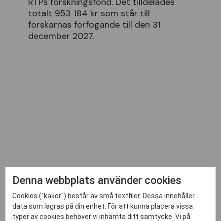
RTPs forskningsfond. Det tilldelades
totalt 953 184 kr som står till
forskarnas förfogande till den 31
december 2027.
Denna webbplats använder cookies
Cookies ("kakor") består av små textfiler. Dessa innehåller
data som lagras på din enhet. För att kunna placera vissa
Studier med nytta för
typer av cookies behöver vi inhämta ditt samtycke. Vi på