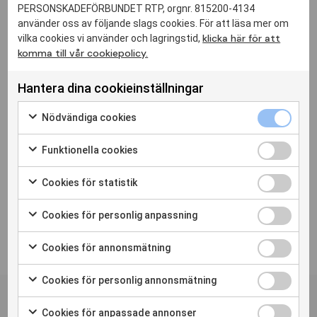
PERSONSKADEFÖRBUNDET RTP, orgnr. 815200-4134
medlemmarna
använder oss av följande slags cookies. För att läsa mer om
klicka här för att
vilka cookies vi använder och lagringstid,
komma till vår cookiepolicy.
För att få medel gäller generellt att projekten
ska ha hög vetenskaplig kvalitet, bra
genomförbarhet och kostnadseffektivitet
Hantera dina cookieinställningar
samt stor nytta för Personskadeförbundet
RTPs medlemmar. En tydlig och
Nödvändiga cookies
genomgående brukarmedverkan
premierades vid bedömningen av studierna.
Funktionella cookies
Läs mer
om årets utdelning
.
Information om hur du söker medel finns
här
.
Cookies för statistik
Cookies för personlig anpassning
Cookies för annonsmätning
Personskadeförbundet RTPs
Cookies för personlig annonsmätning
nyhetsbrev
Cookies för anpassade annonser