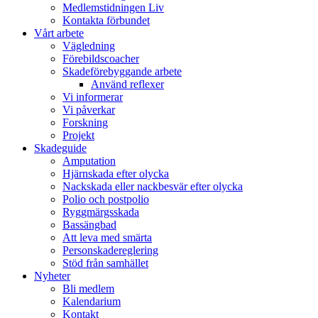
Medlemstidningen Liv
Kontakta förbundet
Vårt arbete
Vägledning
Förebildscoacher
Skadeförebyggande arbete
Använd reflexer
Vi informerar
Vi påverkar
Forskning
Projekt
Skadeguide
Amputation
Hjärnskada efter olycka
Nackskada eller nackbesvär efter olycka
Polio och postpolio
Ryggmärgsskada
Bassängbad
Att leva med smärta
Personskadereglering
Stöd från samhället
Nyheter
Bli medlem
Kalendarium
Kontakt