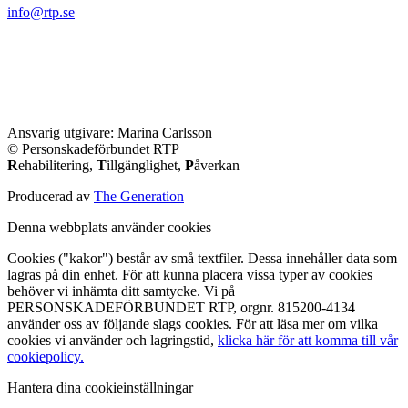
info@rtp.se
Ansvarig utgivare: Marina Carlsson
© Personskadeförbundet RTP
R
ehabilitering,
T
illgänglighet,
P
åverkan
Producerad av
The Generation
Denna webbplats använder cookies
Cookies ("kakor") består av små textfiler. Dessa innehåller data som
lagras på din enhet. För att kunna placera vissa typer av cookies
behöver vi inhämta ditt samtycke. Vi på
PERSONSKADEFÖRBUNDET RTP, orgnr. 815200-4134
använder oss av följande slags cookies. För att läsa mer om vilka
cookies vi använder och lagringstid,
klicka här för att komma till vår
cookiepolicy.
Hantera dina cookieinställningar