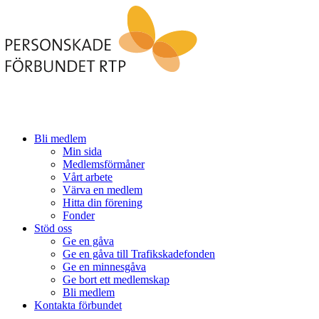
Bli medlem
Min sida
Medlemsförmåner
Vårt arbete
Värva en medlem
Hitta din förening
Fonder
Stöd oss
Ge en gåva
Ge en gåva till Trafikskadefonden
Ge en minnesgåva
Ge bort ett medlemskap
Bli medlem
Kontakta förbundet