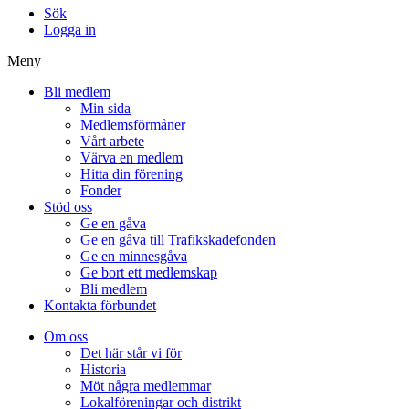
Sök
Logga in
Meny
Bli medlem
Min sida
Medlemsförmåner
Vårt arbete
Värva en medlem
Hitta din förening
Fonder
Stöd oss
Ge en gåva
Ge en gåva till Trafikskadefonden
Ge en minnesgåva
Ge bort ett medlemskap
Bli medlem
Kontakta förbundet
Om oss
Det här står vi för
Historia
Möt några medlemmar
Lokalföreningar och distrikt