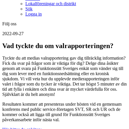
Lokalföreningar och distrikt
Sök
Logga in
Följ oss
2022-09-27
Vad tyckte du om valrapporteringen?
Tyckte du att medias valrapportering gav dig tillräcklig information?
Fick du svar på frågor som är viktiga för dig? Delge dina åsikter
genom att svara på Funktionsrätt Sveriges enkät som vänder sig till
dig som lever med en funktionsnedsättning eller en kronisk
sjukdom. Vi vill veta hur du upplevde medierapporteringen inför
valet i frågor som du tycker är viktiga. Det tar högst 5 minuter av din
tid att fylla i enkäten och dina svar är mycket värdefulla för oss.
Självklart är du helt anonym!
Resultaten kommer att presenteras under hösten vid en gemensam
konferens med public service-företagen SVT, SR och UR och de
kommer också att ligga till grund för Funktionsrätt Sveriges
påverkansarbete inför nästa val.