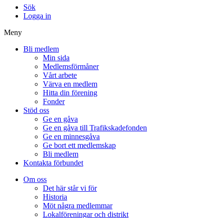
Sök
Logga in
Meny
Bli medlem
Min sida
Medlemsförmåner
Vårt arbete
Värva en medlem
Hitta din förening
Fonder
Stöd oss
Ge en gåva
Ge en gåva till Trafikskadefonden
Ge en minnesgåva
Ge bort ett medlemskap
Bli medlem
Kontakta förbundet
Om oss
Det här står vi för
Historia
Möt några medlemmar
Lokalföreningar och distrikt