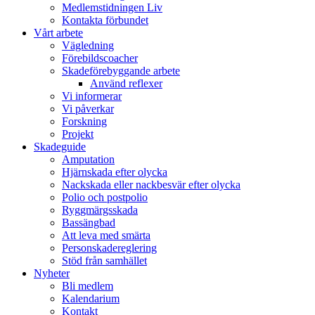
Medlemstidningen Liv
Kontakta förbundet
Vårt arbete
Vägledning
Förebildscoacher
Skadeförebyggande arbete
Använd reflexer
Vi informerar
Vi påverkar
Forskning
Projekt
Skadeguide
Amputation
Hjärnskada efter olycka
Nackskada eller nackbesvär efter olycka
Polio och postpolio
Ryggmärgsskada
Bassängbad
Att leva med smärta
Personskadereglering
Stöd från samhället
Nyheter
Bli medlem
Kalendarium
Kontakt