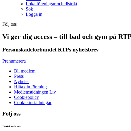
Lokalföreningar och distrikt
Sök
Logga in
Följ oss
Vi ger dig access – till bad och gym på RT
Personskadeförbundet RTPs nyhetsbrev
Prenumerera
Bli medlem
Press
Nyheter
Hitta din förening
Medlemstidningen Liv
Cookiepolicy
Cookie-inställningar
Följ oss
Besöksadress