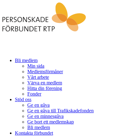
Bli medlem
Min sida
Medlemsförmåner
Vårt arbete
Värva en medlem
Hitta din förening
Fonder
Stöd oss
Ge en gåva
Ge en gåva till Trafikskadefonden
Ge en minnesgåva
Ge bort ett medlemskap
Bli medlem
Kontakta förbundet