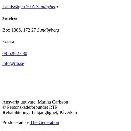
Landsvägen 50 A
Sundbyberg
Postadress
Box 1386, 172 27
Sundbyberg
Kontakt
08-629 27 80
info@rtp.se
Ansvarig utgivare: Marina Carlsson
© Personskadeförbundet RTP
R
ehabilitering,
T
illgänglighet,
P
åverkan
Producerad av
The Generation