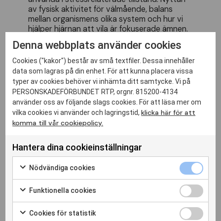
av fysisk aktivitet för välmående, balans
mellan organismens olika system och hur vi
hjälper hjärnan att vila är fokuserade ämnen.
Konferensen kommer också att ta upp
Denna webbplats använder cookies
Covid-19 kopplat till hjärnan utifrån ett
neuropsykologiskt, fysiskt samt mentalt
Cookies ("kakor") består av små textfiler. Dessa innehåller
perspektiv.
data som lagras på din enhet. För att kunna placera vissa
Som tidigare år är Personskadeförbundet
typer av cookies behöver vi inhämta ditt samtycke. Vi på
RTP medarrangör för Hjärnhälsa.
PERSONSKADEFÖRBUNDET RTP, orgnr. 815200-4134
Mer information,
program
och medverkande
använder oss av följande slags cookies. För att läsa mer om
hittar du på
hjarnan.se/
klicka här för att
vilka cookies vi använder och lagringstid,
komma till vår cookiepolicy.
Hantera dina cookieinställningar
Nödvändiga cookies
Funktionella cookies
Cookies för statistik