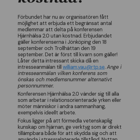
Förbundet har nu av organisatören fått
möjlighet att erbjuda ett begränsat antal
medlemmar att delta på konferensen
Hjärnhälsa 2.0 utan kostnad. Erbjudandet
gäller konferenserna i Jönköping den 18
september och Trollhättan den 19
september. Det är först till kvarn som gäller!
Låter detta intressant skicka då en
intresseanmälan till
william.yau@rtp.se
.
Ange i
intresseanmälan vilken konferens som
önskas och medlemsnummer alternativt
personnummer.
Konferensen Hjärnhälsa 2.0 vänder sig till alla
som arbetar i relationsorienterade yrken eller
möter människor i andra sammanhang,
exempelvis ideellt arbete.
Fokus ligger på att förmedla vetenskaplig
kunskap om hjärnan, ge verktyg som är direkt
tillämpbara både för att skydda sig och att
använda i stressrelaterade tillstånd. Nyttan