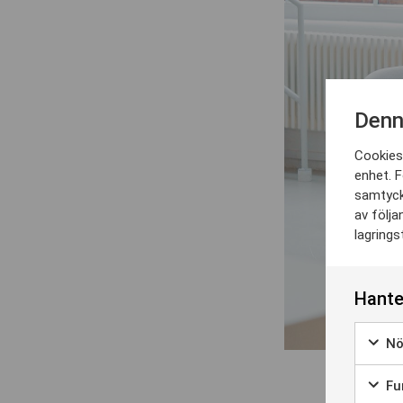
Denn
Cookies 
enhet. F
samtyck
av följa
lagrings
Hante
Nö
Fun