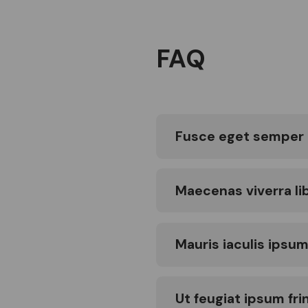
FAQ
Fusce eget semper d
Maecenas viverra li
Mauris iaculis ips
Ut feugiat ipsum frin