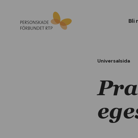
Bli
Universalsida
Pra
eges