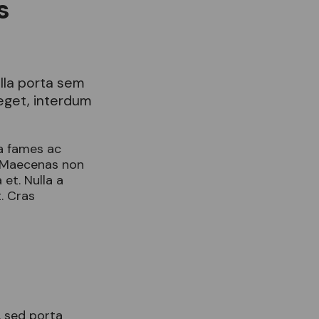
s
ulla porta sem
 eget, interdum
a fames ac
. Maecenas non
et. Nulla a
t. Cras
, sed porta