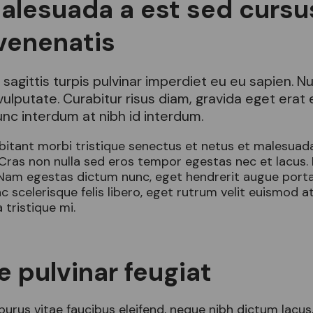
alesuada a est sed cursu
venenatis
 sagittis turpis pulvinar imperdiet eu eu sapien. N
vulputate. Curabitur risus diam, gravida eget erat
Nunc interdum at nibh id interdum.
bitant morbi tristique senectus et netus et malesuad
 Cras non nulla sed eros tempor egestas nec et lacus
Nam egestas dictum nunc, eget hendrerit augue porta 
c scelerisque felis libero, eget rutrum velit euismod a
tristique mi.
 pulvinar feugiat
 purus vitae faucibus eleifend, neque nibh dictum lacus