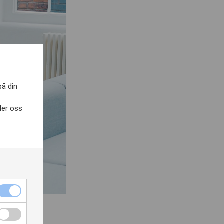
på din
der oss
h