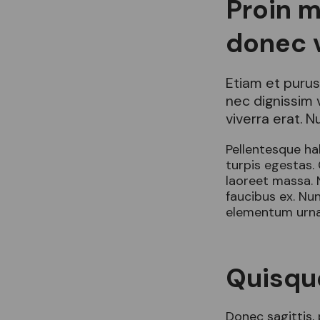
Proin m
donec 
Etiam et purus
nec dignissim 
viverra erat. 
Pellentesque ha
turpis egestas.
laoreet massa. 
faucibus ex. Nun
elementum urna 
Quisque
Donec sagittis,