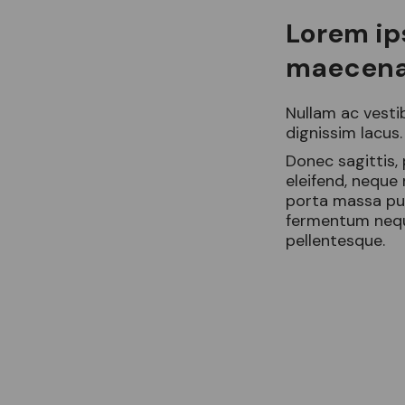
Lorem ip
maecenas
Nullam ac vesti
dignissim lacus
Donec sagittis,
eleifend, neque
porta massa pu
fermentum nequ
pellentesque.