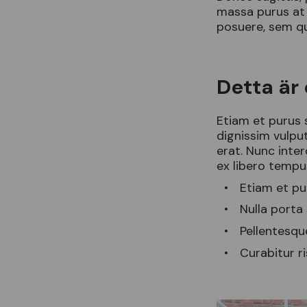
massa purus at 
posuere, sem qu
Detta är 
Etiam et purus 
dignissim vulpu
erat. Nunc inte
ex libero tempus
Etiam et pu
Nulla porta
Pellentesque
Curabitur r