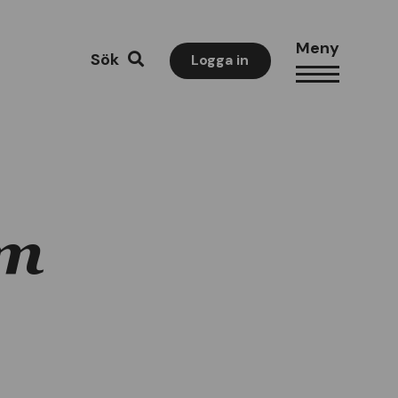
Meny
Sök
Logga in
um