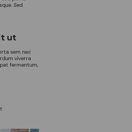
sque. Sed
t ut
porta sem nec
erdum viverra
utpat fermentum,
t