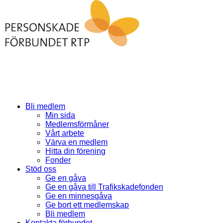
Bli medlem
Min sida
Medlemsförmåner
Vårt arbete
Värva en medlem
Hitta din förening
Fonder
Stöd oss
Ge en gåva
Ge en gåva till Trafikskadefonden
Ge en minnesgåva
Ge bort ett medlemskap
Bli medlem
Kontakta förbundet