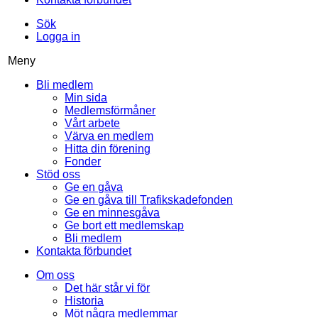
Sök
Logga in
Meny
Bli medlem
Min sida
Medlemsförmåner
Vårt arbete
Värva en medlem
Hitta din förening
Fonder
Stöd oss
Ge en gåva
Ge en gåva till Trafikskadefonden
Ge en minnesgåva
Ge bort ett medlemskap
Bli medlem
Kontakta förbundet
Om oss
Det här står vi för
Historia
Möt några medlemmar