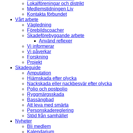
Lokalföreningar och distrikt
Medlemstidningen Liv
Kontakta förbundet
Vårt arbete
Vägledning
Förebildscoacher
Skadeförebyggande arbete
Använd reflexer
Vi informerar
Vi påverkar
Forskning
Projekt
Skadeguide
Amputation
Hjärnskada efter olycka
Nackskada eller nackbesvär efter olycka
Polio och postpolio
Ryggmärgsskada
Bassängbad
Att leva med smärta
Personskadereglering
Stöd från samhället
Nyheter
Bli medlem
Kalendarium