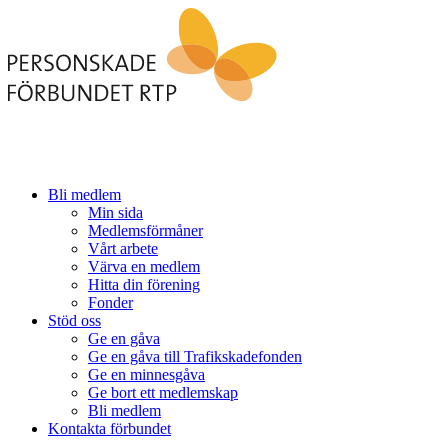
Bli medlem
Min sida
Medlemsförmåner
Vårt arbete
Värva en medlem
Hitta din förening
Fonder
Stöd oss
Ge en gåva
Ge en gåva till Trafikskadefonden
Ge en minnesgåva
Ge bort ett medlemskap
Bli medlem
Kontakta förbundet