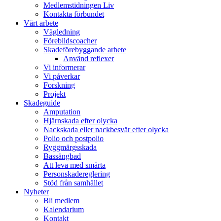
Medlemstidningen Liv
Kontakta förbundet
Vårt arbete
Vägledning
Förebildscoacher
Skadeförebyggande arbete
Använd reflexer
Vi informerar
Vi påverkar
Forskning
Projekt
Skadeguide
Amputation
Hjärnskada efter olycka
Nackskada eller nackbesvär efter olycka
Polio och postpolio
Ryggmärgsskada
Bassängbad
Att leva med smärta
Personskadereglering
Stöd från samhället
Nyheter
Bli medlem
Kalendarium
Kontakt