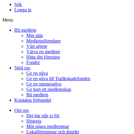
Sök
Logga in
Meny
Bli medlem
Min sida
Medlemsförmåner
Vårt arbete
Värva en medlem
Hitta din förening
Fonder
Stöd oss
Ge en gåva
Ge en gåva till Trafikskadefonden
Ge en minnesgåva
Ge bort ett medlemskap
Bli medlem
Kontakta förbundet
Om oss
Det här står vi för
Historia
Möt några medlemmar
Lokalföreningar och distrikt