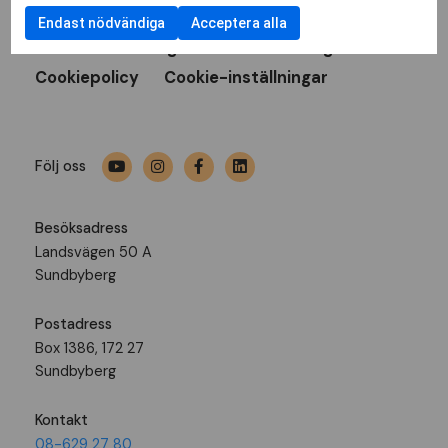
Bli medlem
Press
Nyheter
Endast nödvändiga
Acceptera alla
Hitta din förening
Medlemstidningen Liv
Cookiepolicy
Cookie-inställningar
Följ oss
Besöksadress
Landsvägen 50 A
Sundbyberg
Postadress
Box 1386, 172 27
Sundbyberg
Kontakt
08-629 27 80