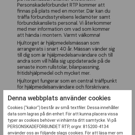
Personskadeförbundet RTP kommer att
finnas på plats med en monter. Där kan du
träffa förbundsstyrelsens ledamöter samt
förbundskansliets personal. Vi återkommer
med mer information om vad som kommer
att hända i montern. Varmt välkomna!
Hjultorget är hjälpmedelsmässan som
arrangerats i snart 40 år. Mässan vänder sig
till dig som är hjälpmedelsanvändare och till
andra som vill hålla sig uppdaterade på de
senaste inom rullstolar, bilanpassning,
fritidshjälpmedel och mycket mer.
Hjultorget fungerar som en central träffpunkt
för hjälpmedelsanvändare och förskrivare.
Här kan besökare inspireras och uppleva
Denna webbplats använder cookies
marknadens nya produkter. Mässan bjuder
även på ett intressant föreläsningsprogram.
Cookies ("kakor") består av små textfiler. Dessa innehåller
Läs mer på
hjultorget.nu
data som lagras på din enhet. För att kunna placera vissa
typer av cookies behöver vi inhämta ditt samtycke. Vi på
PERSONSKADEFÖRBUNDET RTP, orgnr. 815200-4134
använder oss av följande slags cookies. För att läsa mer om