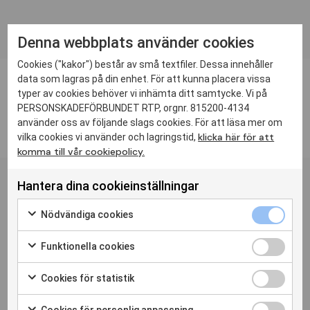
Denna webbplats använder cookies
Cookies ("kakor") består av små textfiler. Dessa innehåller
data som lagras på din enhet. För att kunna placera vissa
typer av cookies behöver vi inhämta ditt samtycke. Vi på
PERSONSKADEFÖRBUNDET RTP, orgnr. 815200-4134
använder oss av följande slags cookies. För att läsa mer om
klicka här för att
vilka cookies vi använder och lagringstid,
komma till vår cookiepolicy.
Personskadeförbundet RTPs
nyhetsbrev
Hantera dina cookieinställningar
Prenumerera
Nödvändiga cookies
Funktionella cookies
Bli medlem
Press
Nyheter
Hitta din förening
Medlemstidningen Liv
Cookies för statistik
Cookiepolicy
Cookie-inställningar
Cookies för personlig anpassning