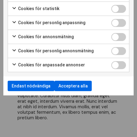
Cookies för statistik
Cookies för personlig anpassning
Cookies för annonsmätning
Cookies för personlig annonsmätning
Cookies för anpassade annonser
Detta är en H5 tempus velit risus
commodo.
Etiam et purus sagittis turpis pulvinar imperdiet
Endast nödvändiga
Acceptera alla
eu eu sapien. Nulla porta sem nec dignissim
vulputate. Curabitur risus diam, gravida eget
erat eget, interdum viverra erat. Nunc interdum
at nibh id interdum. Vivamus mollis, erat vel
volutpat fermentum, ex libero tempus enim, ac
pretium libero.