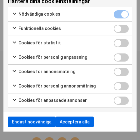
Hantera dina cookieinställningar
Nödvändiga cookies
Funktionella cookies
Cookies för statistik
Personskadeförbundet RTPs
Cookies för personlig anpassning
nyhetsbrev
Cookies för annonsmätning
Prenumerera
Cookies för personlig annonsmätning
Bli medlem
Press
Nyheter
Cookies för anpassade annonser
Hitta din förening
Medlemstidningen Liv
Cookiepolicy
Cookie-inställningar
Endast nödvändiga
Acceptera alla