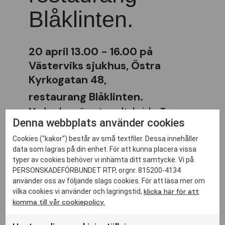
Blåklinten.
20 april 13.00 - 16.00 på
Västerviks sjukhus,
Östra
Kyrkogatan 48,
restaurang Blåklinten.
Medverkar gör ortopedtekniska Team
Olmed
med olika
hjälpmedel
Denna webbplats använder cookies
Diana Johansson Hjärt och Lung
visar
Cookies ("kakor") består av små textfiler. Dessa innehåller
Hjärt
-
och
Lungräddning.
data som lagras på din enhet. För att kunna placera vissa
Vi bjuder på enkel fika.
typer av cookies behöver vi inhämta ditt samtycke. Vi på
Tänk på allergi ingen parfym.
PERSONSKADEFÖRBUNDET RTP, orgnr. 815200-4134
använder oss av följande slags cookies. För att läsa mer om
A
nmälan:
senast 11 april 2022
till
klicka här för att
vilka cookies vi använder och lagringstid,
Ordförande
komma till vår cookiepolicy.
Christina Karlsson
kalmar@rtp.se
070
-
681 80 2
2