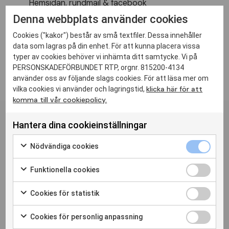
Hemsidan, rundmail & facebook
Anmälan senast 26 april till Inga, 070-
Denna webbplats använder cookies
688 21 32 eller Kjerstin, 070-685 18 01.
Cookies ("kakor") består av små textfiler. Dessa innehåller
data som lagras på din enhet. För att kunna placera vissa
typer av cookies behöver vi inhämta ditt samtycke. Vi på
PERSONSKADEFÖRBUNDET RTP, orgnr. 815200-4134
använder oss av följande slags cookies. För att läsa mer om
klicka här för att
vilka cookies vi använder och lagringstid,
Personskadeförbundet RTPs
komma till vår cookiepolicy.
nyhetsbrev
Hantera dina cookieinställningar
Prenumerera
Nödvändiga cookies
Funktionella cookies
Bli medlem
Press
Nyheter
Hitta din förening
Medlemstidningen Liv
Cookies för statistik
Cookiepolicy
Cookie-inställningar
Cookies för personlig anpassning