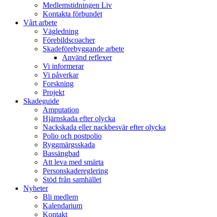
Medlemstidningen Liv
Kontakta förbundet
Vårt arbete
Vägledning
Förebildscoacher
Skadeförebyggande arbete
Använd reflexer
Vi informerar
Vi påverkar
Forskning
Projekt
Skadeguide
Amputation
Hjärnskada efter olycka
Nackskada eller nackbesvär efter olycka
Polio och postpolio
Ryggmärgsskada
Bassängbad
Att leva med smärta
Personskadereglering
Stöd från samhället
Nyheter
Bli medlem
Kalendarium
Kontakt