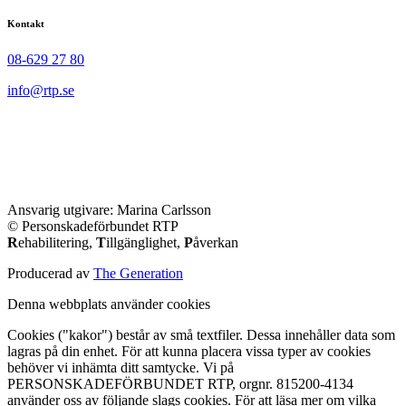
Kontakt
08-629 27 80
info@rtp.se
Ansvarig utgivare: Marina Carlsson
© Personskadeförbundet RTP
R
ehabilitering,
T
illgänglighet,
P
åverkan
Producerad av
The Generation
Denna webbplats använder cookies
Cookies ("kakor") består av små textfiler. Dessa innehåller data som
lagras på din enhet. För att kunna placera vissa typer av cookies
behöver vi inhämta ditt samtycke. Vi på
PERSONSKADEFÖRBUNDET RTP, orgnr. 815200-4134
använder oss av följande slags cookies. För att läsa mer om vilka