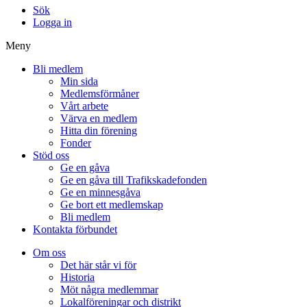
Sök
Logga in
Meny
Bli medlem
Min sida
Medlemsförmåner
Vårt arbete
Värva en medlem
Hitta din förening
Fonder
Stöd oss
Ge en gåva
Ge en gåva till Trafikskadefonden
Ge en minnesgåva
Ge bort ett medlemskap
Bli medlem
Kontakta förbundet
Om oss
Det här står vi för
Historia
Möt några medlemmar
Lokalföreningar och distrikt