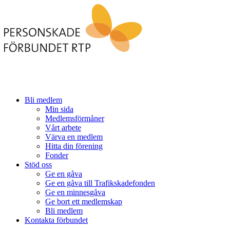
Bli medlem
Min sida
Medlemsförmåner
Vårt arbete
Värva en medlem
Hitta din förening
Fonder
Stöd oss
Ge en gåva
Ge en gåva till Trafikskadefonden
Ge en minnesgåva
Ge bort ett medlemskap
Bli medlem
Kontakta förbundet