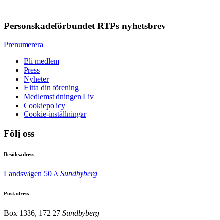
Personskadeförbundet RTPs nyhetsbrev
Prenumerera
Bli medlem
Press
Nyheter
Hitta din förening
Medlemstidningen Liv
Cookiepolicy
Cookie-inställningar
Följ oss
Besöksadress
Landsvägen 50 A
Sundbyberg
Postadress
Box 1386, 172 27
Sundbyberg