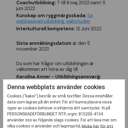
Coachutbildning:
7 till 8 maj 2022 samt 11
juni 2022
Kunskap om ryggmärgsskada:
Se
webbaserad utbildning, självstudier
Interkulturell kompetens:
12 Juni 2022
Sista anmälningsdatum
är den 5
november 2021.
Du som har frågor om utbildningen är
välkommen att höra av dig till
Karolina Anner - Utbildningsansvarig
Mejl:
karolina.anner@gmail.com
Denna webbplats använder cookies
Mobil: 073-560 77 45
Fyll i
din intresseanmälan här
.
Cookies ("kakor") består av små textfiler. Dessa innehåller
data som lagras på din enhet. För att kunna placera vissa
typer av cookies behöver vi inhämta ditt samtycke. Vi på
PERSONSKADEFÖRBUNDET RTP, orgnr. 815200-4134
använder oss av följande slags cookies. För att läsa mer om
klicka här för att
vilka cookies vi använder och lagringstid,