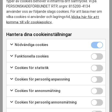
typer av cookies behöver vi inhämta ditt samtycke. Vi på
Bli medlem
PERSONSKADEFÖRBUNDET RTP, orgnr. 815200-4134
använder oss av följande slags cookies. För att läsa mer om
klicka här för att
vilka cookies vi använder och lagringstid,
komma till vår cookiepolicy.
Hantera dina cookieinställningar
Kontakta oss!
Nödvändiga cookies
Förnamn
Funktionella cookies
Cookies för statistik
Efternamn
Cookies för personlig anpassning
Cookies för annonsmätning
Telefon
Cookies för personlig annonsmätning