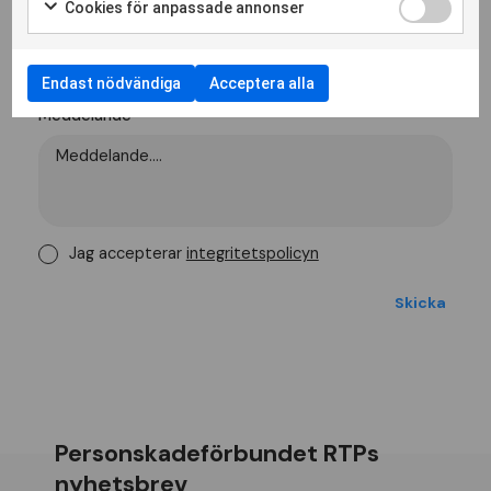
Cookies för anpassade annonser
E-post
Endast nödvändiga
Acceptera alla
Meddelande
Jag accepterar
integritetspolicyn
Personskadeförbundet RTPs
nyhetsbrev