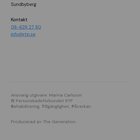
Sundbyberg
Kontakt
08-629 27 80
info@rtp.se
Ansvarig utgivare: Marina Carlsson
© Personskadeförbundet RTP
R
ehabilitering,
T
illgänglighet,
P
åverkan
Producerad av
The Generation