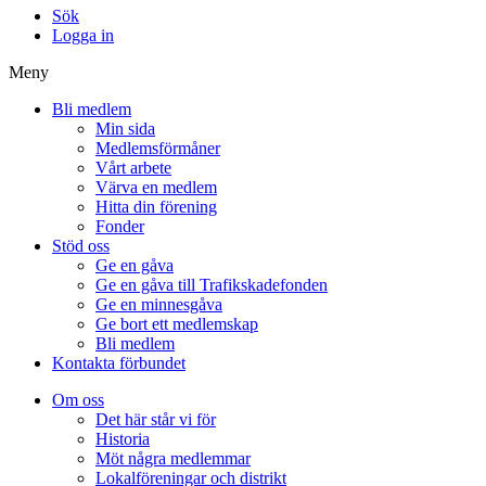
Sök
Logga in
Meny
Bli medlem
Min sida
Medlemsförmåner
Vårt arbete
Värva en medlem
Hitta din förening
Fonder
Stöd oss
Ge en gåva
Ge en gåva till Trafikskadefonden
Ge en minnesgåva
Ge bort ett medlemskap
Bli medlem
Kontakta förbundet
Om oss
Det här står vi för
Historia
Möt några medlemmar
Lokalföreningar och distrikt