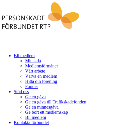
Bli medlem
Min sida
Medlemsförmåner
Vårt arbete
Värva en medlem
Hitta din förening
Fonder
Stöd oss
Ge en gåva
Ge en gåva till Trafikskadefonden
Ge en minnesgåva
Ge bort ett medlemskap
Bli medlem
Kontakta förbundet