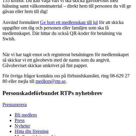
155 kronor. Du kan välja vart vi ska skicka gåvobeviset med
hälsning samt välkomstmaterial – direkt hem till personen du vill ge
gåvan eller hem till dig!
Använd formuläret
Ge bort ett medlemskap till jul
för att skicka
uppgifter om dig och personen eller familjen som ska få
medlemskapet. Där hittar du också QR-koder för betalning via
Swish.
När vi har tagit emot och registrerat betalningen för medlemskapet
så skickar vi ett gåvobevis med de namn som du angivit.
Gåvobeviset skickas utskrivet på fint papper.
För övriga frågor kontakta oss på förbundskansliet, ring 08-629 27
80 eller mejla till
medlem@rtp.se
.
Personskadeförbundet RTPs nyhetsbrev
Prenumerera
Bli medlem
Press
Nyheter
Hitta din förening