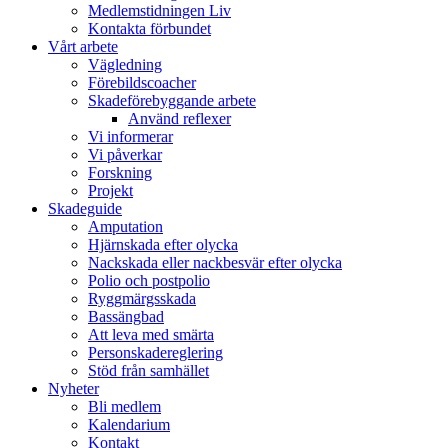
Medlemstidningen Liv
Kontakta förbundet
Vårt arbete
Vägledning
Förebildscoacher
Skadeförebyggande arbete
Använd reflexer
Vi informerar
Vi påverkar
Forskning
Projekt
Skadeguide
Amputation
Hjärnskada efter olycka
Nackskada eller nackbesvär efter olycka
Polio och postpolio
Ryggmärgsskada
Bassängbad
Att leva med smärta
Personskadereglering
Stöd från samhället
Nyheter
Bli medlem
Kalendarium
Kontakt