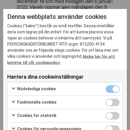
december till och med fredagen den 6 januari
2022. Växeln öppnar igen måndagen den 9
januari.
Denna webbplats använder cookies
Cookies ("kakor") består av små textfiler. Dessa innehåller
data som lagras på din enhet. För att kunna placera vissa
typer av cookies behöver vi inhämta ditt samtycke. Vi på
PERSONSKADEFÖRBUNDET RTP, orgnr. 815200-4134
använder oss av följande slags cookies. För att läsa mer om
klicka här för att
vilka cookies vi använder och lagringstid,
komma till vår cookiepolicy.
Personskadeförbundet RTPs
nyhetsbrev
Hantera dina cookieinställningar
Nödvändiga cookies
Prenumerera
Funktionella cookies
Bli medlem
Press
Nyheter
Cookies för statistik
Hitta din förening
Medlemstidningen Liv
Cookiepolicy
Cookie-inställningar
Cookies för personlig anpassning