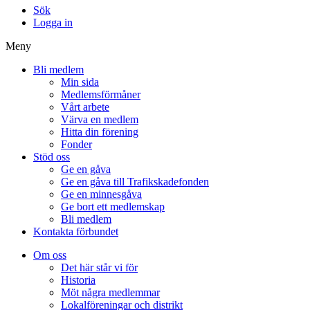
Sök
Logga in
Meny
Bli medlem
Min sida
Medlemsförmåner
Vårt arbete
Värva en medlem
Hitta din förening
Fonder
Stöd oss
Ge en gåva
Ge en gåva till Trafikskadefonden
Ge en minnesgåva
Ge bort ett medlemskap
Bli medlem
Kontakta förbundet
Om oss
Det här står vi för
Historia
Möt några medlemmar
Lokalföreningar och distrikt