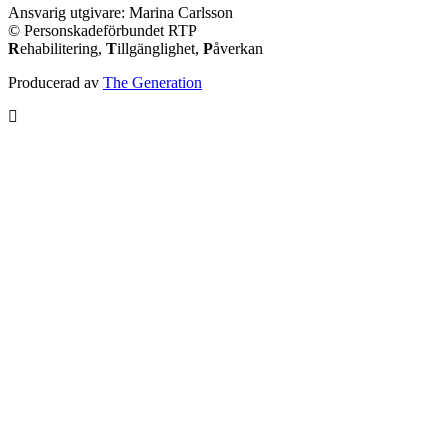
Ansvarig utgivare: Marina Carlsson
© Personskadeförbundet RTP
R
ehabilitering,
T
illgänglighet,
P
åverkan
Producerad av
The Generation