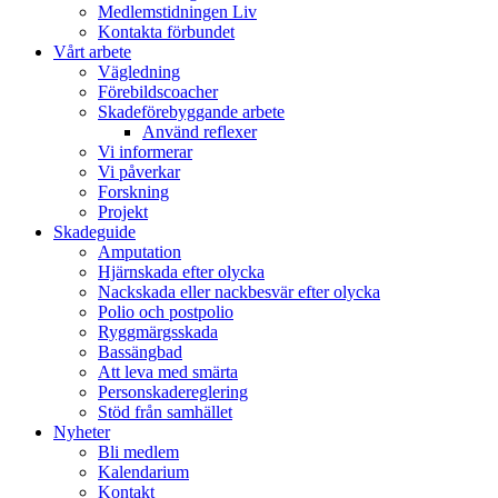
Medlemstidningen Liv
Kontakta förbundet
Vårt arbete
Vägledning
Förebildscoacher
Skadeförebyggande arbete
Använd reflexer
Vi informerar
Vi påverkar
Forskning
Projekt
Skadeguide
Amputation
Hjärnskada efter olycka
Nackskada eller nackbesvär efter olycka
Polio och postpolio
Ryggmärgsskada
Bassängbad
Att leva med smärta
Personskadereglering
Stöd från samhället
Nyheter
Bli medlem
Kalendarium
Kontakt