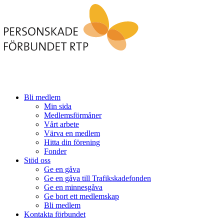
Bli medlem
Min sida
Medlemsförmåner
Vårt arbete
Värva en medlem
Hitta din förening
Fonder
Stöd oss
Ge en gåva
Ge en gåva till Trafikskadefonden
Ge en minnesgåva
Ge bort ett medlemskap
Bli medlem
Kontakta förbundet