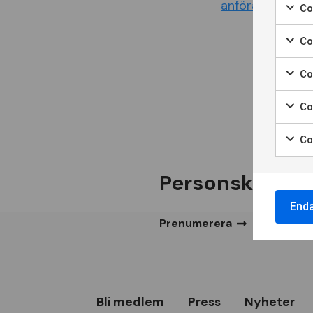
anförande
eller
Coo
Coo
Co
Co
Co
Personskadefö
End
Prenumerera
Bli medlem
Press
Nyheter