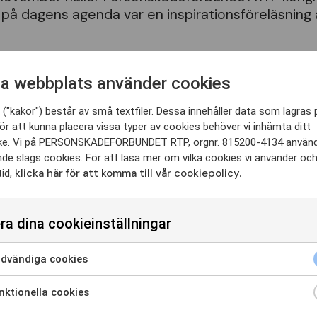
på dagens agenda var en inspirationsföreläsning 
a webbplats använder cookies
("kakor") består av små textfiler. Dessa innehåller data som lagras 
ör att kunna placera vissa typer av cookies behöver vi inhämta ditt
e. Vi på PERSONSKADEFÖRBUNDET RTP, orgnr. 815200-4134 använ
kongressen 2021 på gång
nde slags cookies. För att läsa mer om vilka cookies vi använder oc
klicka här för att komma till vår cookiepolicy.
tid,
vember öppnades kongressen 2021. Först ut på dagen
g som inledde med en spännande presentation som h
emang och arbete samt den lokala demokratins betyde
ra dina cookieinställningar
 Hon lyfte det unika i vår organisation: Att bäras av 
om en bättre framtid. Allt det koncentreras i vår leds
dvändiga cookies
för alla.”
ick efter det vidare till Marina Carlsson, förbundsordf
ktionella cookies
undet RTP, som officiellt öppnade kongressen. ⭐️
Se 