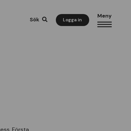
Meny
Sök
Logga in
ess. Första