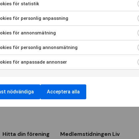
 läs
talet textat
.
kies för statistik
kies för personlig anpassning
okies för annonsmätning
okies för personlig annonsmätning
okies för anpassade annonser
rbundet RTPs nyhetsbrev
ast nödvändiga
Acceptera alla
Hitta din förening
Medlemstidningen Liv