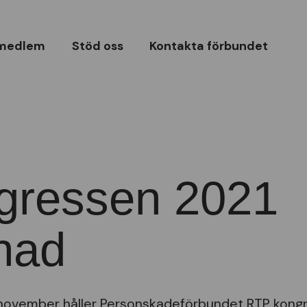
 medlem
Stöd oss
Kontakta förbundet
gressen 2021
nad
 november håller Personskadeförbundet RTP kongr