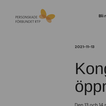
Bli
2021-11-13
Kon
öpp
Den 13 och 14