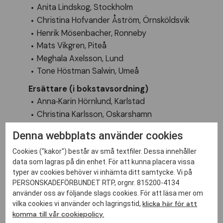
Anita Lindskog, Stockholm
Christina Hofvander Åström, Örnsköldsvik
Henrik Mösenbacher, Ronneby
Mats Vikgren, Piteå
Meghala Axelsson, Lund
Tone Höstman Salwin, Umeå
Ersättare (i bokstavsordning)
Anna‐Karin Hörnlund, Karlstad
Christina Karlsson, Oskarshamn
Denna webbplats använder cookies
Cookies ("kakor") består av små textfiler. Dessa innehåller
data som lagras på din enhet. För att kunna placera vissa
typer av cookies behöver vi inhämta ditt samtycke. Vi på
Kontakta oss!
PERSONSKADEFÖRBUNDET RTP, orgnr. 815200-4134
använder oss av följande slags cookies. För att läsa mer om
Fyll i formuläret eller ring förbundskansliet på 08-
klicka här för att
vilka cookies vi använder och lagringstid,
629 27 80.
komma till vår cookiepolicy.