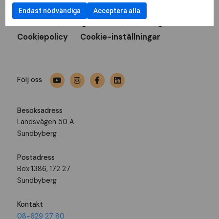
Bli medlem
Press
Nyheter
Endast nödvändiga
Acceptera alla
Hitta din förening
Medlemstidningen Liv
Cookiepolicy
Cookie-inställningar
Följ oss
Besöksadress
Landsvägen 50 A
Sundbyberg
Postadress
Box 1386, 172 27
Sundbyberg
Kontakt
08-629 27 80