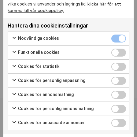
klicka här för att
vilka cookies vi använder och lagringstid,
I år kommer vi att visa toppnoteringarna
komma till vår cookiepolicy.
varannan vecka för att hålla våra medlemmar
uppdaterade. Kul att så många hjälper till och
värvar nya medlemmar! Det är ett värdefullt
Hantera dina cookieinställningar
arbete som bidrar till att vi kan växa. Just nu
ser prognosen för medlemsantalet 2023 bra
Nödvändiga cookies
ut - så håll ut!
Det slutgiltiga resultatet kommer att
Funktionella cookies
redovisas i mitten av januari 2024.
Cookies för statistik
Cookies för personlig anpassning
Cookies för annonsmätning
Personskadeförbundet RTPs
nyhetsbrev
Cookies för personlig annonsmätning
Prenumerera
Cookies för anpassade annonser