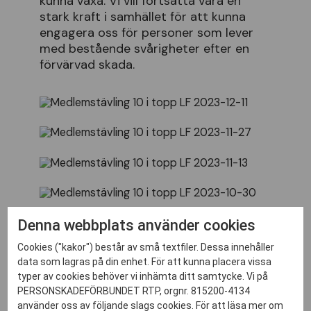
kunna växa. Vi vill fortsätta vara en
stark kraft i samhället för att kunna
engagera oss för personer som lever
med bestående svårigheter efter en
förvärvad skada.
Denna webbplats använder cookies
Cookies ("kakor") består av små textfiler. Dessa innehåller
Toppnoteringar
data som lagras på din enhet. För att kunna placera vissa
typer av cookies behöver vi inhämta ditt samtycke. Vi på
varannan vecka
PERSONSKADEFÖRBUNDET RTP, orgnr. 815200-4134
använder oss av följande slags cookies. För att läsa mer om