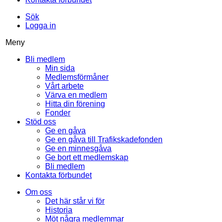
Sök
Logga in
Meny
Bli medlem
Min sida
Medlemsförmåner
Vårt arbete
Värva en medlem
Hitta din förening
Fonder
Stöd oss
Ge en gåva
Ge en gåva till Trafikskadefonden
Ge en minnesgåva
Ge bort ett medlemskap
Bli medlem
Kontakta förbundet
Om oss
Det här står vi för
Historia
Möt några medlemmar