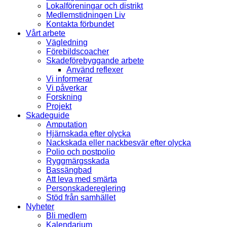
Lokalföreningar och distrikt
Medlemstidningen Liv
Kontakta förbundet
Vårt arbete
Vägledning
Förebildscoacher
Skadeförebyggande arbete
Använd reflexer
Vi informerar
Vi påverkar
Forskning
Projekt
Skadeguide
Amputation
Hjärnskada efter olycka
Nackskada eller nackbesvär efter olycka
Polio och postpolio
Ryggmärgsskada
Bassängbad
Att leva med smärta
Personskadereglering
Stöd från samhället
Nyheter
Bli medlem
Kalendarium