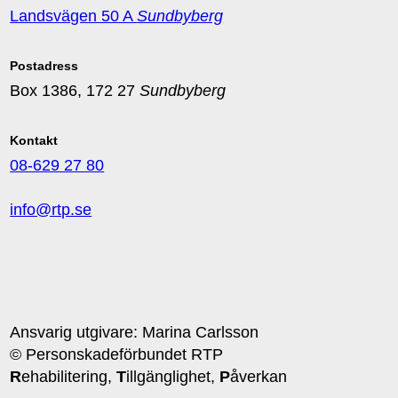
Landsvägen 50 A
Sundbyberg
Postadress
Box 1386, 172 27
Sundbyberg
Kontakt
08-629 27 80
info@rtp.se
Ansvarig utgivare: Marina Carlsson
© Personskadeförbundet RTP
R
ehabilitering,
T
illgänglighet,
P
åverkan