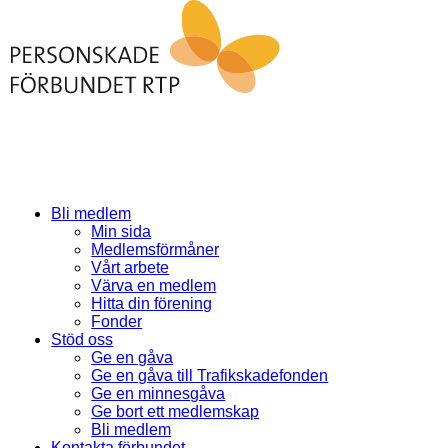
Bli medlem
Min sida
Medlemsförmåner
Vårt arbete
Värva en medlem
Hitta din förening
Fonder
Stöd oss
Ge en gåva
Ge en gåva till Trafikskadefonden
Ge en minnesgåva
Ge bort ett medlemskap
Bli medlem
Kontakta förbundet