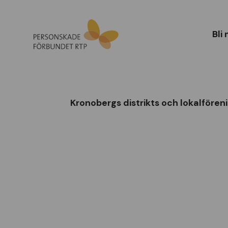
Bli
Kronobergs distrikts och lokalfören