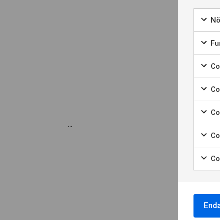
Nö
Fun
Coo
Coo
Co
...
Co
Co
End