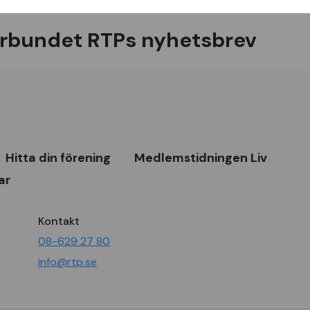
rbundet RTPs nyhetsbrev
Hitta din förening
Medlemstidningen Liv
ar
Kontakt
08-629 27 80
info@rtp.se