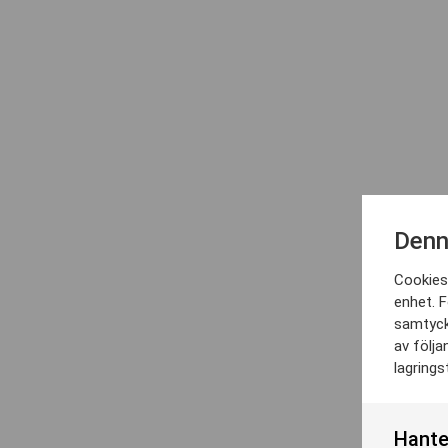
Denn
Cookies 
enhet. F
samtyck
av följa
lagrings
Hante