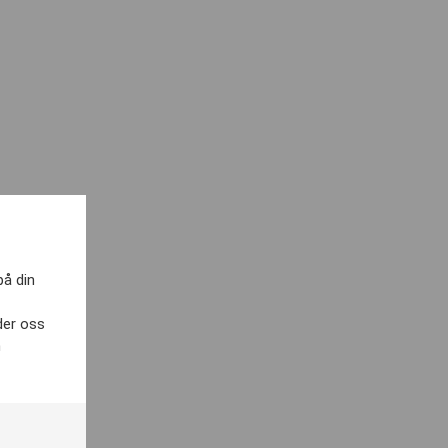
på din
der oss
h