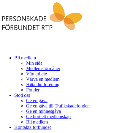
Bli medlem
Min sida
Medlemsförmåner
Vårt arbete
Värva en medlem
Hitta din förening
Fonder
Stöd oss
Ge en gåva
Ge en gåva till Trafikskadefonden
Ge en minnesgåva
Ge bort ett medlemskap
Bli medlem
Kontakta förbundet