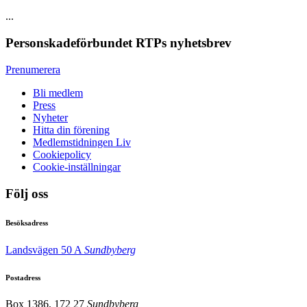
...
Personskadeförbundet RTPs nyhetsbrev
Prenumerera
Bli medlem
Press
Nyheter
Hitta din förening
Medlemstidningen Liv
Cookiepolicy
Cookie-inställningar
Följ oss
Besöksadress
Landsvägen 50 A
Sundbyberg
Postadress
Box 1386, 172 27
Sundbyberg