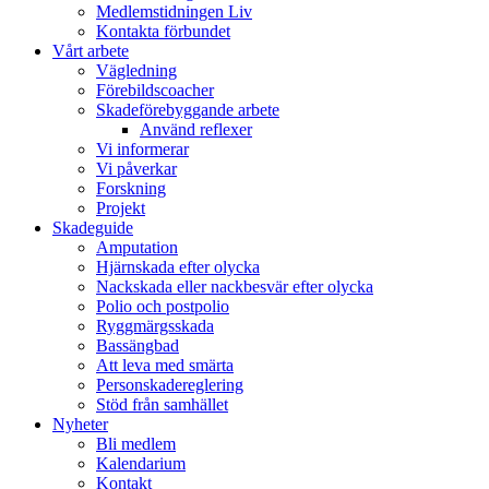
Medlemstidningen Liv
Kontakta förbundet
Vårt arbete
Vägledning
Förebildscoacher
Skadeförebyggande arbete
Använd reflexer
Vi informerar
Vi påverkar
Forskning
Projekt
Skadeguide
Amputation
Hjärnskada efter olycka
Nackskada eller nackbesvär efter olycka
Polio och postpolio
Ryggmärgsskada
Bassängbad
Att leva med smärta
Personskadereglering
Stöd från samhället
Nyheter
Bli medlem
Kalendarium
Kontakt