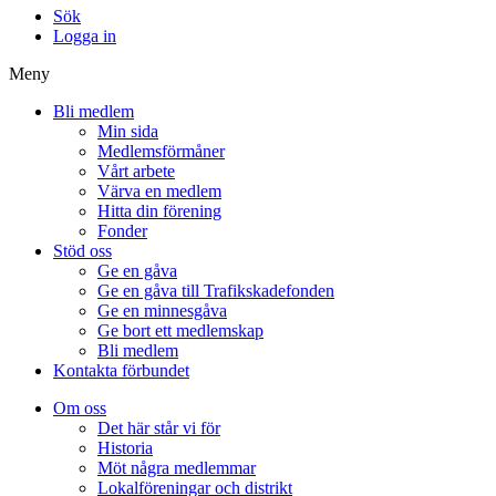
Sök
Logga in
Meny
Bli medlem
Min sida
Medlemsförmåner
Vårt arbete
Värva en medlem
Hitta din förening
Fonder
Stöd oss
Ge en gåva
Ge en gåva till Trafikskadefonden
Ge en minnesgåva
Ge bort ett medlemskap
Bli medlem
Kontakta förbundet
Om oss
Det här står vi för
Historia
Möt några medlemmar
Lokalföreningar och distrikt