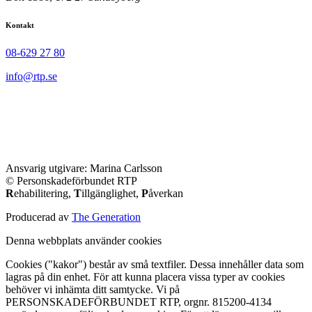
Kontakt
08-629 27 80
info@rtp.se
Ansvarig utgivare: Marina Carlsson
© Personskadeförbundet RTP
R
ehabilitering,
T
illgänglighet,
P
åverkan
Producerad av
The Generation
Denna webbplats använder cookies
Cookies ("kakor") består av små textfiler. Dessa innehåller data som
lagras på din enhet. För att kunna placera vissa typer av cookies
behöver vi inhämta ditt samtycke. Vi på
PERSONSKADEFÖRBUNDET RTP, orgnr. 815200-4134