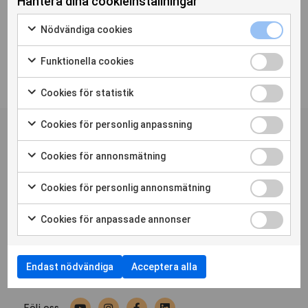
Hantera dina cookieinställningar
...
Nödvändiga cookies
Funktionella cookies
Cookies för statistik
Personskadeförbundet RTPs
nyhetsbrev
Cookies för personlig anpassning
Cookies för annonsmätning
Prenumerera
Cookies för personlig annonsmätning
Bli medlem
Press
Nyheter
Cookies för anpassade annonser
Hitta din förening
Medlemstidningen Liv
Cookiepolicy
Cookie-inställningar
Endast nödvändiga
Acceptera alla