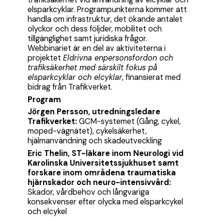
elsparkcyklar. Programpunkterna kommer att
handla om infrastruktur, det ökande antalet
olyckor och dess följder, mobilitet och
tillgänglighet samt juridiska frågor.
Webbinariet är en del av aktiviteterna i
projektet
E
ldr
iv
na
e
npersonsfordon
och
tra
fiksä
ker
het med
sä
r
skil
t fo
kus
på
elsparkcyklar och
elcyklar
, finansierat med
bidrag från Trafikverket.
Program
Jörgen Persson,
utredningsledare
Trafikverket:
GCM-systemet (Gång, cykel,
moped-vägnätet), cykelsäkerhet,
hjälmanvändning och skadeutveckling
Eric Thelin, ST-läkare inom Neurologi vid
Karolinska Universitetssjukhuset samt
forskare inom områdena traumatiska
hjärnskador och neuro-intensivvård:
Skador, vårdbehov och långvariga
konsekvenser efter olycka med elsparkcykel
och elcykel