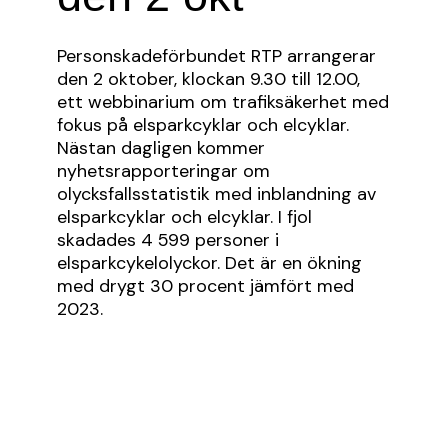
Personskadeförbundet RTP arrangerar
den 2 oktober, klockan 9.30 till 12.00,
ett webbinarium om trafiksäkerhet med
fokus på elsparkcyklar och elcyklar.
Nä
stan
dag
ligen
kommer
ny
hets
rapporte
ring
ar om
olycksfallsstatistik
med inb
l
andnin
g av
elsp
arkc
yk
lar
och
el
cy
k
lar
.
I
fjol
skadades 4 599 personer i
elsparkcykelolyckor.
Det är en ökning
med drygt 30 procent jämfört med
2023
.