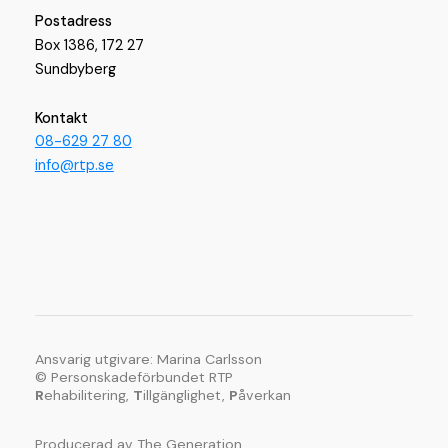
Postadress
Box 1386, 172 27
Sundbyberg
Kontakt
08-629 27 80
info@rtp.se
Ansvarig utgivare: Marina Carlsson
© Personskadeförbundet RTP
R
ehabilitering,
T
illgänglighet,
P
åverkan
Producerad av
The Generation