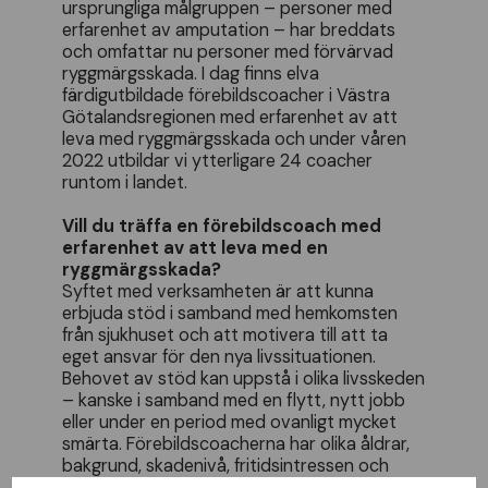
ursprungliga målgruppen – personer med
erfarenhet av amputation – har breddats
och omfattar nu personer med förvärvad
ryggmärgsskada. I dag finns elva
färdigutbildade förebildscoacher i Västra
Götalandsregionen med erfarenhet av att
leva med ryggmärgsskada och under våren
2022 utbildar vi ytterligare 24 coacher
runtom i landet.
Vill du träffa en förebildscoach med
erfarenhet av att leva med en
ryggmärgsskada?
Syftet med verksamheten är att kunna
erbjuda stöd i samband med hemkomsten
från sjukhuset och att motivera till att ta
eget ansvar för den nya livssituationen.
Behovet av stöd kan uppstå i olika livsskeden
– kanske i samband med en flytt, nytt jobb
eller under en period med ovanligt mycket
smärta. Förebildscoacherna har olika åldrar,
bakgrund, skadenivå, fritidsintressen och
familjesituation. Det kostar inget att prata