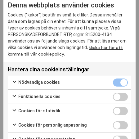
Denna webbplats använder cookies
med en förebildscoach, mötena kan se
antingen fysiskt eller online och allt ni säger
Cookies ("kakor") består av små textfiler. Dessa innehåller
stannar mellan er. Är du intresserad? Fyll i din
data som lagras på din enhet. För att kunna placera vissa
intresseanmälan
här:
typer av cookies behöver vi inhämta ditt samtycke. Vi på
Vill du träffa en förebildscoach med
PERSONSKADEFÖRBUNDET RTP, orgnr. 815200-4134
erfarenhet av att leva med en
använder oss av följande slags cookies. För att läsa mer om
amputation?
klicka här för att
vilka cookies vi använder och lagringstid,
Vårt befintliga förebildscoach-nätverk som
komma till vår cookiepolicy.
byggts upp inom det avslutade
Coachprojektet omfattar över 40
Hantera dina cookieinställningar
förebildscoacher som är amputerade. De är
redo att träffa dig som lever med en
amputation och har behov av samtal eller
Nödvändiga cookies
vägledning. Du som vill träffa en
förebildscoach kan anmäla ditt intresse
här
.
Funktionella cookies
Läs mer om
förebildscoacher för personer
med amputation
.
Cookies för statistik
Hör gärna av dig till
coaching@rtp.se
om du
har frågor eller vill träffa en av våra utbildade
Cookies för personlig anpassning
förebildscoacher!