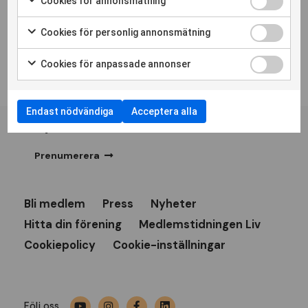
Cookies för annonsmätning
Cookies för personlig annonsmätning
Cookies för anpassade annonser
Personskadeförbundet RTPs
Endast nödvändiga
Acceptera alla
nyhetsbrev
Prenumerera
Bli medlem
Press
Nyheter
Hitta din förening
Medlemstidningen Liv
Cookiepolicy
Cookie-inställningar
Följ oss