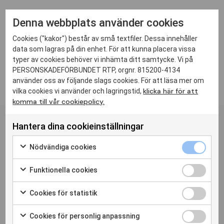
Denna webbplats använder cookies
Cookies ("kakor") består av små textfiler. Dessa innehåller
data som lagras på din enhet. För att kunna placera vissa
typer av cookies behöver vi inhämta ditt samtycke. Vi på
PERSONSKADEFÖRBUNDET RTP, orgnr. 815200-4134
använder oss av följande slags cookies. För att läsa mer om
klicka här för att
vilka cookies vi använder och lagringstid,
komma till vår cookiepolicy.
Personskadeförbundet RTPs
nyhetsbrev
Hantera dina cookieinställningar
Prenumerera
Nödvändiga cookies
Funktionella cookies
Bli medlem
Press
Nyheter
Hitta din förening
Medlemstidningen Liv
Cookies för statistik
Cookiepolicy
Cookie-inställningar
Cookies för personlig anpassning